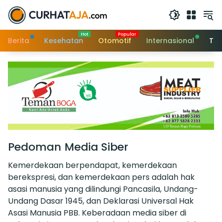
Langsung
ke
konten
Berita
Kesehatan
Otomotif
Internasional
Tek
Pedoman Media Siber
Kemerdekaan berpendapat, kemerdekaan
berekspresi, dan kemerdekaan pers adalah hak
asasi manusia yang dilindungi Pancasila, Undang-
Undang Dasar 1945, dan Deklarasi Universal Hak
Asasi Manusia PBB. Keberadaan media siber di