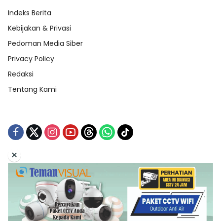
Indeks Berita
Kebijakan & Privasi
Pedoman Media Siber
Privacy Policy
Redaksi
Tentang Kami
×
Tentang Kami
Redaksi
Indeks Berita
Disclaimer
Pedoman Media Siber
Kebijakan & Privasi
Copyright © 2026 Teman Curhat Production. All Right