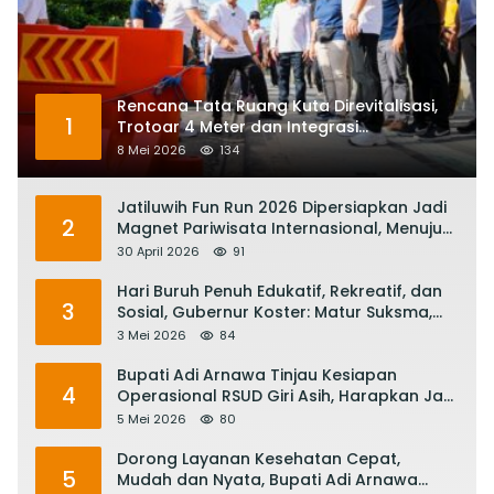
Rencana Tata Ruang Kuta Direvitalisasi,
1
Trotoar 4 Meter dan Integrasi
Transportasi Listrik
8 Mei 2026
134
Jatiluwih Fun Run 2026 Dipersiapkan Jadi
2
Magnet Pariwisata Internasional, Menuju
Satu Abad Pariwisata Bali
30 April 2026
91
Hari Buruh Penuh Edukatif, Rekreatif, dan
3
Sosial, Gubernur Koster: Matur Suksma,
Keringat Pekerja Mesin Ekonomi Bali
3 Mei 2026
84
Bupati Adi Arnawa Tinjau Kesiapan
4
Operasional RSUD Giri Asih, Harapkan Jadi
RS Rujukan Terbaik
5 Mei 2026
80
Dorong Layanan Kesehatan Cepat,
5
Mudah dan Nyata, Bupati Adi Arnawa