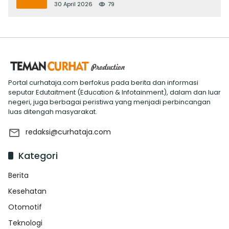
Evaluasi ‘Mantap Nak Badung’
30 April 2026
79
Portal curhataja.com berfokus pada berita dan informasi
seputar Edutaitment (Education & Infotainment), dalam dan luar
negeri, juga berbagai peristiwa yang menjadi perbincangan
luas ditengah masyarakat.
redaksi@curhataja.com
Kategori
Berita
Kesehatan
Otomotif
Teknologi