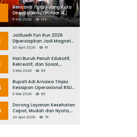
Rencana Tata Ruang Kuta
1
Direvitalisasi, Trotoar 4
Meter dan Integrasi
8 Mei 2026
134
Transportasi Listrik
Jatiluwih Fun Run 2026
2
Dipersiapkan Jadi Magnet
Pariwisata Internasional,
30 April 2026
91
Menuju Satu Abad
Pariwisata Bali
Hari Buruh Penuh Edukatif,
3
Rekreatif, dan Sosial,
Gubernur Koster: Matur
3 Mei 2026
84
Suksma, Keringat Pekerja
Mesin Ekonomi Bali
Bupati Adi Arnawa Tinjau
4
Kesiapan Operasional RSUD
Giri Asih, Harapkan Jadi RS
5 Mei 2026
80
Rujukan Terbaik
Dorong Layanan Kesehatan
5
Cepat, Mudah dan Nyata,
Bupati Adi Arnawa Evaluasi
30 April 2026
79
‘Mantap Nak Badung’