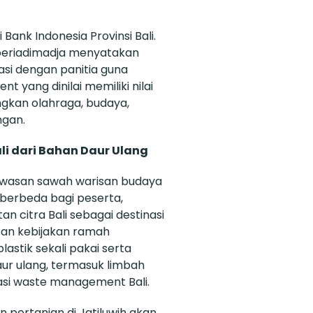
Bank Indonesia Provinsi Bali.
 Soeriadimadja menyatakan
asi dengan panitia guna
yang dinilai memiliki nilai
kan olahraga, budaya,
ngan.
i dari Bahan Daur Ulang
kawasan sawah warisan budaya
erbeda bagi peserta,
n citra Bali sebagai destinasi
pan kebijakan ramah
astik sekali pakai serta
r ulang, termasuk limbah
vasi waste management Bali.
 pertanian di Jatiluwih akan