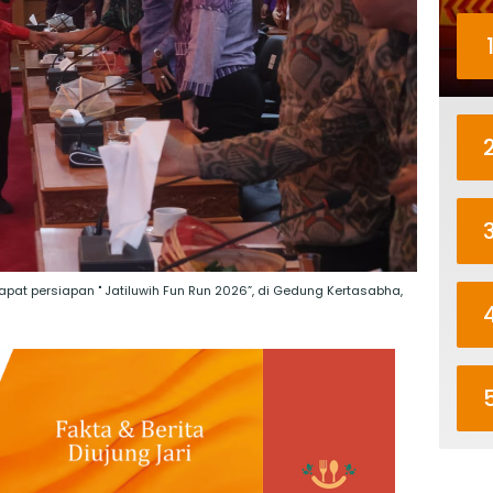
pat persiapan " Jatiluwih Fun Run 2026”, di Gedung Kertasabha,