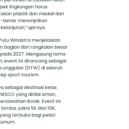
spek lingkungan harus
san plastik dan medali dari
ar-benar menonjolkan
elanjutan,” ujarnya.
I Putu Winastra menjelaskan
n bagian dari rangkaian besar
i pada 2027. Mengusung tema
h, event ini dirancang sebagai
ta unggulan (DTW) di seluruh
ep sport tourism.
ya sebagai destinasi kelas
NESCO yang dinilai aman,
ersawahan ikonik. Event ini
lomba, yakni 5K dan 10K,
yang terbuka bagi pelari
 umum.