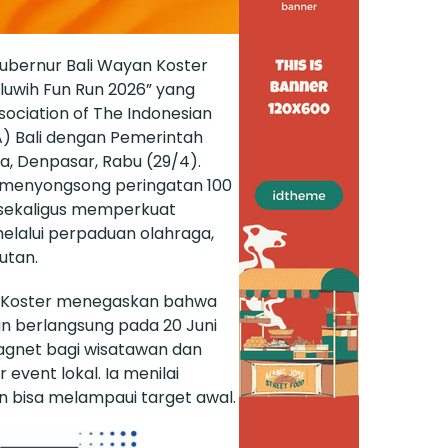
bernur Bali Wayan Koster
luwih Fun Run 2026” yang
ociation of The Indonesian
A) Bali dengan Pemerintah
ha, Denpasar, Rabu (29/4).
l menyongsong peringatan 100
, sekaligus memperkuat
melalui perpaduan olahraga,
utan.
r Koster menegaskan bahwa
an berlangsung pada 20 Juni
agnet bagi wisatawan dan
r event lokal. Ia menilai
n bisa melampaui target awal.