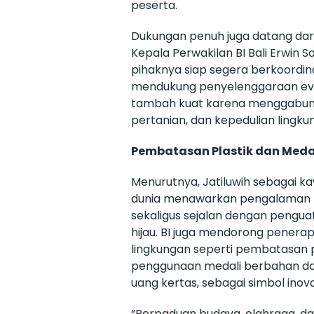
peserta.
Dukungan penuh juga datang dari 
Kepala Perwakilan BI Bali Erwin
pihaknya siap segera berkoordin
mendukung penyelenggaraan event 
tambah kuat karena menggabung
pertanian, dan kepedulian lingku
Pembatasan Plastik dan Medal
Menurutnya, Jatiluwih sebagai 
dunia menawarkan pengalaman b
sekaligus sejalan dengan penguata
hijau. BI juga mendorong penera
lingkungan seperti pembatasan pl
penggunaan medali berbahan dau
uang kertas, sebagai simbol ino
“Perpaduan budaya, olahraga, dan