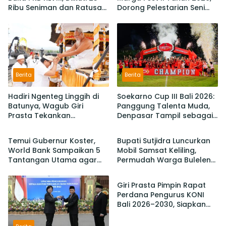
Ribu Seniman dan Ratusan
Dorong Pelestarian Seni
Sekaa,
Budaya dan Penguatan
IKM/UMKM Digratiskan
Potensi Lokal
Berita
Berita
Hadiri Ngenteg Linggih di
Soekarno Cup III Bali 2026:
Batunya, Wagub Giri
Panggung Talenta Muda,
Prasta Tekankan
Denpasar Tampil sebagai
Berita
Berita
Pentingnya Gotong
Juara Setelah Taklukan
Royong dan Persatuan
Badung 3-2
Temui Gubernur Koster,
Bupati Sutjidra Luncurkan
Krama
World Bank Sampaikan 5
Mobil Samsat Keliling,
Tantangan Utama agar
Permudah Warga Buleleng
Berita
Bali Berkelanjutan dan
Bayar Pajak Kendaraan
Tetap jadi Primadona
Giri Prasta Pimpin Rapat
Perdana Pengurus KONI
Bali 2026–2030, Siapkan
Pelaksanaan PORPROV
hingga PON