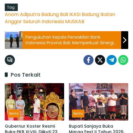
Tag:
Anom Adiputra
Badung
Bali
IKASI Badung
Ikatan
Anggar Seluruh Indonesia
MUSKAB
Pengukuhan Kepala Perwakilan Bank
Indonesia Provinsi Bali: Memperkuat Sinergi
Untuk Mengawal Stabilitas dan Mendorong
Pertumbuhan Ekonomi Bali
Pos Terkait
Berita
Berita
Gubernur Koster Resmi
Bupati Sanjaya Buka
Buka PKB XLVIII, Diikuti 23
Marga Fest II Tahun 2026,