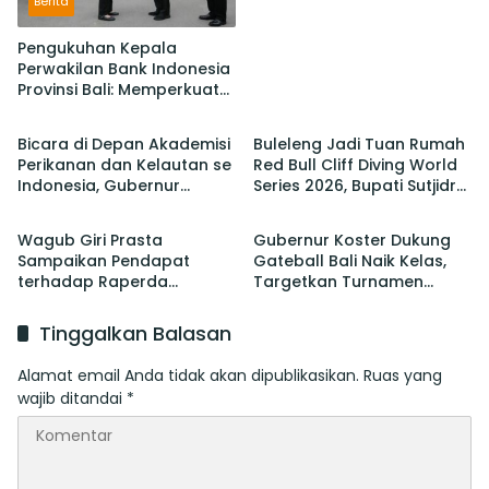
Berita
Pengukuhan Kepala
Perwakilan Bank Indonesia
Provinsi Bali: Memperkuat
Berita
Berita
Sinergi Untuk Mengawal
Stabilitas dan Mendorong
Bicara di Depan Akademisi
Buleleng Jadi Tuan Rumah
Pertumbuhan Ekonomi Bali
Perikanan dan Kelautan se
Red Bull Cliff Diving World
Indonesia, Gubernur
Series 2026, Bupati Sutjidra:
Berita
Berita
Koster Promosi Garam
Momentum Promosi
Tradisional Bali
Wisata Bali Utara
Wagub Giri Prasta
Gubernur Koster Dukung
Sampaikan Pendapat
Gateball Bali Naik Kelas,
terhadap Raperda
Targetkan Turnamen
tentang Perubahan atas
Internasional Lewat
Perda Pajak dan Retribusi
Gubernur Cup
Tinggalkan Balasan
Daerah
Alamat email Anda tidak akan dipublikasikan.
Ruas yang
wajib ditandai
*