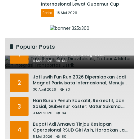
Internasional Lewat Gubernur Cup
Berita
18 Mei 2026
Popular Posts
Rencana Tata Ruang Kuta Direvitalisasi,
1
Trotoar 4 Meter dan Integrasi
Transportasi Listrik
8 Mei 2026
134
Jatiluwih Fun Run 2026 Dipersiapkan Jadi
2
Magnet Pariwisata Internasional, Menuju
Satu Abad Pariwisata Bali
30 April 2026
90
Hari Buruh Penuh Edukatif, Rekreatif, dan
3
Sosial, Gubernur Koster: Matur Suksma,
Keringat Pekerja Mesin Ekonomi Bali
3 Mei 2026
84
Bupati Adi Arnawa Tinjau Kesiapan
4
Operasional RSUD Giri Asih, Harapkan Jadi
RS Rujukan Terbaik
5 Mei 2026
80