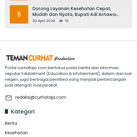
Dorong Layanan Kesehatan Cepat,
5
Mudah dan Nyata, Bupati Adi Arnawa
Evaluasi ‘Mantap Nak Badung’
30 April 2026
79
Portal curhataja.com berfokus pada berita dan informasi
seputar Edutaitment (Education & Infotainment), dalam dan luar
negeri, juga berbagai peristiwa yang menjadi perbincangan
luas ditengah masyarakat.
redaksi@curhataja.com
Kategori
Berita
Kesehatan