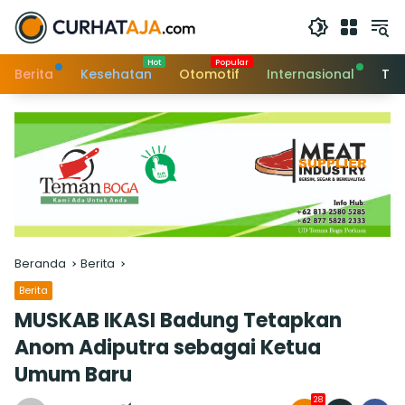
Langsung
ke
konten
Berita
Kesehatan
Otomotif
Internasional
Tek
Beranda
Berita
Berita
MUSKAB IKASI Badung Tetapkan
Anom Adiputra sebagai Ketua
Umum Baru
28