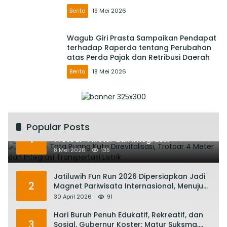
Berita
19 Mei 2026
Wagub Giri Prasta Sampaikan Pendapat
terhadap Raperda tentang Perubahan
atas Perda Pajak dan Retribusi Daerah
Berita
18 Mei 2026
Popular Posts
Rencana Tata Ruang Kuta Direvitalisasi,
1
Trotoar 4 Meter dan Integrasi
Transportasi Listrik
8 Mei 2026
135
Jatiluwih Fun Run 2026 Dipersiapkan Jadi
2
Magnet Pariwisata Internasional, Menuju
Satu Abad Pariwisata Bali
30 April 2026
91
Hari Buruh Penuh Edukatif, Rekreatif, dan
3
Sosial, Gubernur Koster: Matur Suksma,