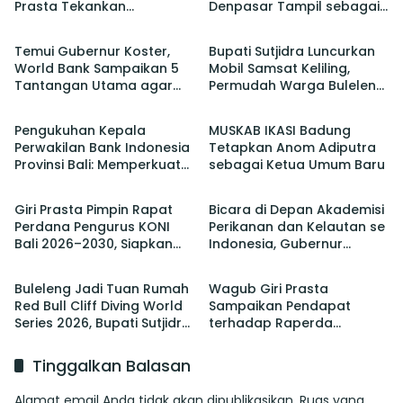
Prasta Tekankan
Denpasar Tampil sebagai
Berita
Berita
Pentingnya Gotong
Juara Setelah Taklukan
Royong dan Persatuan
Badung 3-2
Temui Gubernur Koster,
Bupati Sutjidra Luncurkan
Krama
World Bank Sampaikan 5
Mobil Samsat Keliling,
Tantangan Utama agar
Permudah Warga Buleleng
Berita
Berita
Bali Berkelanjutan dan
Bayar Pajak Kendaraan
Tetap jadi Primadona
Pengukuhan Kepala
MUSKAB IKASI Badung
Perwakilan Bank Indonesia
Tetapkan Anom Adiputra
Provinsi Bali: Memperkuat
sebagai Ketua Umum Baru
Berita
Berita
Sinergi Untuk Mengawal
Stabilitas dan Mendorong
Giri Prasta Pimpin Rapat
Bicara di Depan Akademisi
Pertumbuhan Ekonomi Bali
Perdana Pengurus KONI
Perikanan dan Kelautan se
Bali 2026–2030, Siapkan
Indonesia, Gubernur
Berita
Berita
Pelaksanaan PORPROV
Koster Promosi Garam
hingga PON
Tradisional Bali
Buleleng Jadi Tuan Rumah
Wagub Giri Prasta
Red Bull Cliff Diving World
Sampaikan Pendapat
Series 2026, Bupati Sutjidra:
terhadap Raperda
Momentum Promosi
tentang Perubahan atas
Wisata Bali Utara
Perda Pajak dan Retribusi
Tinggalkan Balasan
Daerah
Alamat email Anda tidak akan dipublikasikan.
Ruas yang