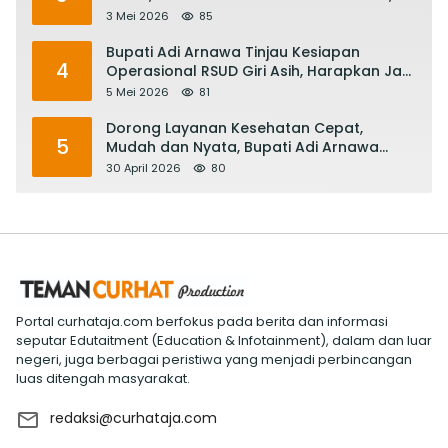
Keringat Pekerja Mesin Ekonomi Bali
3 Mei 2026
85
Bupati Adi Arnawa Tinjau Kesiapan
4
Operasional RSUD Giri Asih, Harapkan Jadi
RS Rujukan Terbaik
5 Mei 2026
81
Dorong Layanan Kesehatan Cepat,
5
Mudah dan Nyata, Bupati Adi Arnawa
Evaluasi ‘Mantap Nak Badung’
30 April 2026
80
Portal curhataja.com berfokus pada berita dan informasi
seputar Edutaitment (Education & Infotainment), dalam dan luar
negeri, juga berbagai peristiwa yang menjadi perbincangan
luas ditengah masyarakat.
redaksi@curhataja.com