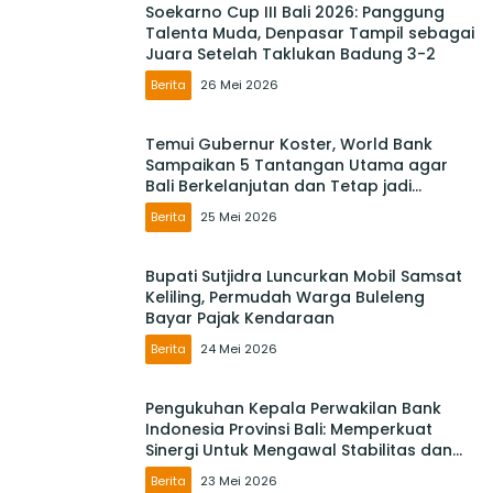
Soekarno Cup III Bali 2026: Panggung
Talenta Muda, Denpasar Tampil sebagai
Juara Setelah Taklukan Badung 3-2
Berita
26 Mei 2026
Temui Gubernur Koster, World Bank
Sampaikan 5 Tantangan Utama agar
Bali Berkelanjutan dan Tetap jadi
Primadona
Berita
25 Mei 2026
Bupati Sutjidra Luncurkan Mobil Samsat
Keliling, Permudah Warga Buleleng
Bayar Pajak Kendaraan
Berita
24 Mei 2026
Pengukuhan Kepala Perwakilan Bank
Indonesia Provinsi Bali: Memperkuat
Sinergi Untuk Mengawal Stabilitas dan
Mendorong Pertumbuhan Ekonomi Bali
Berita
23 Mei 2026