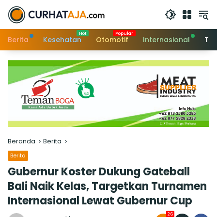
Langsung
ke
konten
Berita
Kesehatan
Otomotif
Internasional
Tek
Beranda
Berita
Berita
Gubernur Koster Dukung Gateball
Bali Naik Kelas, Targetkan Turnamen
Internasional Lewat Gubernur Cup
26