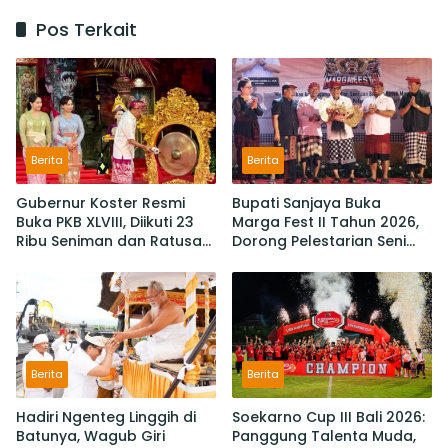
Pos Terkait
Berita
Berita
Gubernur Koster Resmi
Bupati Sanjaya Buka
Buka PKB XLVIII, Diikuti 23
Marga Fest II Tahun 2026,
Ribu Seniman dan Ratusan
Dorong Pelestarian Seni
Sekaa,
Budaya dan Penguatan
IKM/UMKM Digratiskan
Potensi Lokal
Berita
Berita
Hadiri Ngenteg Linggih di
Soekarno Cup III Bali 2026:
Batunya, Wagub Giri
Panggung Talenta Muda,