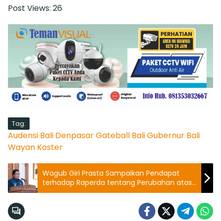
Post Views:
26
Tag:
Audensi
Bali
Denpasar
Gateball Bali
Gubernur Bali
Wayan Koster
Wagub Giri Prasta Sampaikan Pendapat
terhadap Raperda tentang Perubahan atas
Perda Pajak dan Retribusi Daerah