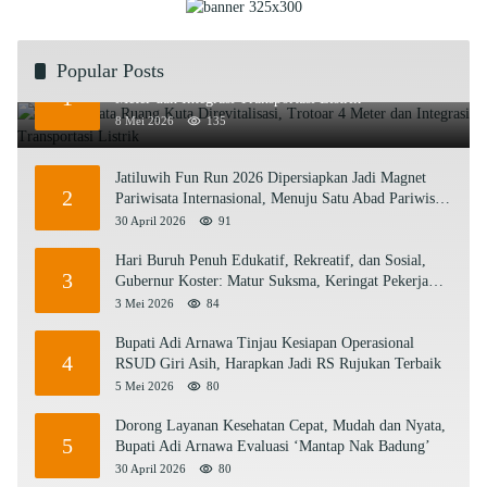
Popular Posts
Rencana Tata Ruang Kuta Direvitalisasi, Trotoar 4
1
Meter dan Integrasi Transportasi Listrik
8 Mei 2026
135
Jatiluwih Fun Run 2026 Dipersiapkan Jadi Magnet
2
Pariwisata Internasional, Menuju Satu Abad Pariwisata
Bali
30 April 2026
91
Hari Buruh Penuh Edukatif, Rekreatif, dan Sosial,
3
Gubernur Koster: Matur Suksma, Keringat Pekerja
Mesin Ekonomi Bali
3 Mei 2026
84
Bupati Adi Arnawa Tinjau Kesiapan Operasional
4
RSUD Giri Asih, Harapkan Jadi RS Rujukan Terbaik
5 Mei 2026
80
Dorong Layanan Kesehatan Cepat, Mudah dan Nyata,
5
Bupati Adi Arnawa Evaluasi ‘Mantap Nak Badung’
30 April 2026
80