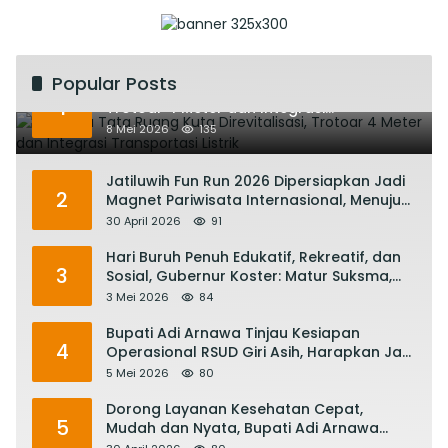
Popular Posts
Rencana Tata Ruang Kuta Direvitalisasi,
1
Trotoar 4 Meter dan Integrasi
Transportasi Listrik
8 Mei 2026
135
Jatiluwih Fun Run 2026 Dipersiapkan Jadi
2
Magnet Pariwisata Internasional, Menuju
Satu Abad Pariwisata Bali
30 April 2026
91
Hari Buruh Penuh Edukatif, Rekreatif, dan
3
Sosial, Gubernur Koster: Matur Suksma,
Keringat Pekerja Mesin Ekonomi Bali
3 Mei 2026
84
Bupati Adi Arnawa Tinjau Kesiapan
4
Operasional RSUD Giri Asih, Harapkan Jadi
RS Rujukan Terbaik
5 Mei 2026
80
Dorong Layanan Kesehatan Cepat,
5
Mudah dan Nyata, Bupati Adi Arnawa
Evaluasi ‘Mantap Nak Badung’