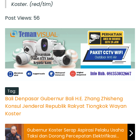
Koster.
(red/tim)
Post Views:
56
Tag:
Bali
Denpasar
Gubernur Bali
H.E. Zhang Zhisheng
Konsul Jenderal Republik Rakyat Tiongkok
Wayan
Koster
Gubernur Koster Serap Aspirasi Pelaku Usaha
Taksi dan Dorong Percepatan Elektrifikasi