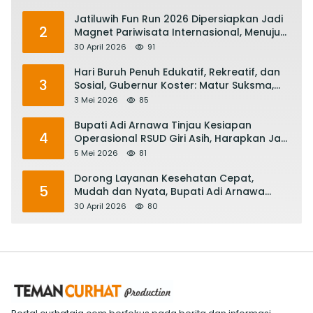
Jatiluwih Fun Run 2026 Dipersiapkan Jadi
2
Magnet Pariwisata Internasional, Menuju
Satu Abad Pariwisata Bali
30 April 2026
91
Hari Buruh Penuh Edukatif, Rekreatif, dan
3
Sosial, Gubernur Koster: Matur Suksma,
Keringat Pekerja Mesin Ekonomi Bali
3 Mei 2026
85
Bupati Adi Arnawa Tinjau Kesiapan
4
Operasional RSUD Giri Asih, Harapkan Jadi
RS Rujukan Terbaik
5 Mei 2026
81
Dorong Layanan Kesehatan Cepat,
5
Mudah dan Nyata, Bupati Adi Arnawa
Evaluasi ‘Mantap Nak Badung’
30 April 2026
80