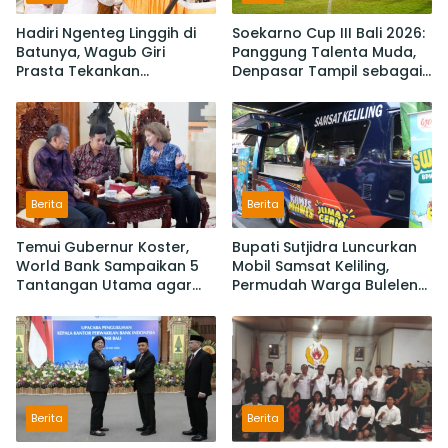
Hadiri Ngenteg Linggih di
Soekarno Cup III Bali 2026:
Batunya, Wagub Giri
Panggung Talenta Muda,
Prasta Tekankan
Denpasar Tampil sebagai
Pentingnya Gotong
Juara Setelah Taklukan
Royong dan Persatuan
Badung 3-2
Krama
Berita
Berita
Temui Gubernur Koster,
Bupati Sutjidra Luncurkan
World Bank Sampaikan 5
Mobil Samsat Keliling,
Tantangan Utama agar
Permudah Warga Buleleng
Bali Berkelanjutan dan
Bayar Pajak Kendaraan
Tetap jadi Primadona
Berita
Berita