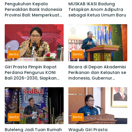
Pengukuhan Kepala
MUSKAB IKASI Badung
Perwakilan Bank Indonesia
Tetapkan Anom Adiputra
Provinsi Bali: Memperkuat
sebagai Ketua Umum Baru
Sinergi Untuk Mengawal
Stabilitas dan Mendorong
Pertumbuhan Ekonomi Bali
Berita
Berita
Giri Prasta Pimpin Rapat
Bicara di Depan Akademisi
Perdana Pengurus KONI
Perikanan dan Kelautan se
Bali 2026–2030, Siapkan
Indonesia, Gubernur
Pelaksanaan PORPROV
Koster Promosi Garam
hingga PON
Tradisional Bali
Berita
Berita
Buleleng Jadi Tuan Rumah
Wagub Giri Prasta