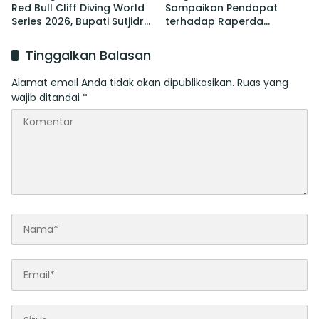
Red Bull Cliff Diving World
Sampaikan Pendapat
Series 2026, Bupati Sutjidra:
terhadap Raperda
Momentum Promosi
tentang Perubahan atas
Wisata Bali Utara
Perda Pajak dan Retribusi
Tinggalkan Balasan
Daerah
Alamat email Anda tidak akan dipublikasikan.
Ruas yang
wajib ditandai
*