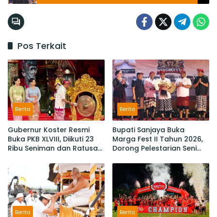
Transportasi di Bali
Pos Terkait
Berita
Berita
Gubernur Koster Resmi
Bupati Sanjaya Buka
Buka PKB XLVIII, Diikuti 23
Marga Fest II Tahun 2026,
Ribu Seniman dan Ratusan
Dorong Pelestarian Seni
Sekaa,
Budaya dan Penguatan
IKM/UMKM Digratiskan
Potensi Lokal
Berita
Berita