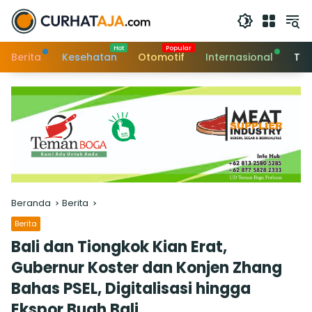
Langsung
ke
konten
Berita
Kesehatan
Otomotif
Internasional
Tek
Beranda
Berita
Berita
Bali dan Tiongkok Kian Erat,
Gubernur Koster dan Konjen Zhang
Bahas PSEL, Digitalisasi hingga
Ekspor Buah Bali