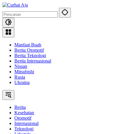
Langsung
ke
konten
Manfaat Buah
Berita Otomotif
Berita Teknologi
Berita Internasional
Nissan
Mitsubishi
Rusia
Ukraina
Berita
Kesehatan
Otomotif
Internasional
Teknologi