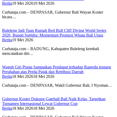
Berita
19 Mei 2026
19 Mei 2026
Curhataja.com – DENPASAR, Gubernur Bali Wayan Koster
bicara…
Buleleng Jadi Tuan Rumah Red Bull Cliff Diving World Series
2026, Bupati Sutjidra: Momentum Promosi Wisata Bali Utara
Berita
19 Mei 2026
Curhataja.com – BADUNG, Kabupaten Buleleng kembali
mencatatkan diri…
Wagub Giri Prasta Sampaikan Pendapat terhadap Raperda tentang
Perubahan atas Perda Pajak dan Retribusi Daerah
Berita
18 Mei 2026
18 Mei 2026
Curhataja.com – DENPASAR, Wakil Gubernur Bali, I Nyoman…
Gubernur Koster Dukung Gateball Bali Naik Kelas, Targetkan
Turnamen Internasional Lewat Gubernur Cup
Berita
18 Mei 2026
18 Mei 2026