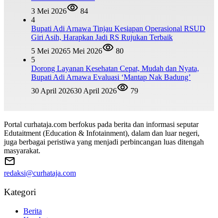
3 Mei 2026
84
4
Bupati Adi Arnawa Tinjau Kesiapan Operasional RSUD
Giri Asih, Harapkan Jadi RS Rujukan Terbaik
5 Mei 2026
5 Mei 2026
80
5
Dorong Layanan Kesehatan Cepat, Mudah dan Nyata,
Bupati Adi Arnawa Evaluasi ‘Mantap Nak Badung’
30 April 2026
30 April 2026
79
Portal curhataja.com berfokus pada berita dan informasi seputar
Edutaitment (Education & Infotainment), dalam dan luar negeri,
juga berbagai peristiwa yang menjadi perbincangan luas ditengah
masyarakat.
redaksi@curhataja.com
Kategori
Berita