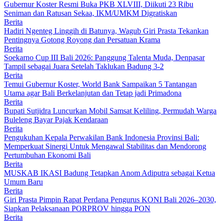
Gubernur Koster Resmi Buka PKB XLVIII, Diikuti 23 Ribu
Seniman dan Ratusan Sekaa, IKM/UMKM Digratiskan
Berita
Hadiri Ngenteg Linggih di Batunya, Wagub Giri Prasta Tekankan
Pentingnya Gotong Royong dan Persatuan Krama
Berita
Soekarno Cup III Bali 2026: Panggung Talenta Muda, Denpasar
Tampil sebagai Juara Setelah Taklukan Badung 3-2
Berita
Temui Gubernur Koster, World Bank Sampaikan 5 Tantangan
Utama agar Bali Berkelanjutan dan Tetap jadi Primadona
Berita
Bupati Sutjidra Luncurkan Mobil Samsat Keliling, Permudah Warga
Buleleng Bayar Pajak Kendaraan
Berita
Pengukuhan Kepala Perwakilan Bank Indonesia Provinsi Bali:
Memperkuat Sinergi Untuk Mengawal Stabilitas dan Mendorong
Pertumbuhan Ekonomi Bali
Berita
MUSKAB IKASI Badung Tetapkan Anom Adiputra sebagai Ketua
Umum Baru
Berita
Giri Prasta Pimpin Rapat Perdana Pengurus KONI Bali 2026–2030,
Siapkan Pelaksanaan PORPROV hingga PON
Berita