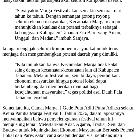
masyarakat melalui partisipasi aktif seluruh komponen daerah.
“Saya yakin Marga Festival akan semakin semarak dari
tahun ke tahun. Dengan semangat gotong royong
seluruh elemen masyarakat, Kecamatan Marga mampu
menunjukkan kualitas dan potensi terbaiknya sebagai
kebanggaan Kabupaten Tabanan Era Baru yang Aman,
Unggul, dan Madani,” imbuh Sanjaya.
Ia juga mengajak seluruh komponen masyarakat untuk terus
menjaga dan mengembangkan potensi daerah yang dimiliki.
“Kita tunjukkan bahwa Kecamatan Marga tidak kalah
saing dengan kecamatan-kecamatan lain di Kabupaten
Tabanan. Melalui festival ini, seni budaya, pendidikan,
ekonomi masyarakat hingga potensi lokal dapat
berkembang dan memberikan manfaat bagi
kesejahteraan masyarakat,” tegas politisi asal Dauh Pala
Tabanan tersebut.
Sementara itu, Camat Marga, I Gede Putu Adhi Putra Adiksa selaku
Ketua Panitia Marga Festival II Tahun 2026, dalam laporannya
menyampaikan bahwa penyelenggaraan festival tahun ini
mengusung tema “Melestarikan Adat, Agama, Tradisi, Seni dan
Budaya untuk Meningkatkan Ekonomi Masyarakat Berbasis Potensi
Lokal dan Pariwisata” yang sejalan dengan visi pembangunan