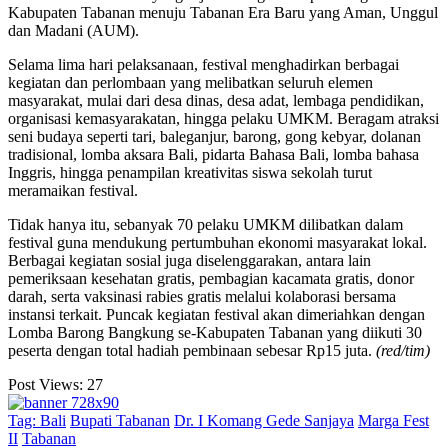
Kabupaten Tabanan menuju Tabanan Era Baru yang Aman, Unggul
dan Madani (AUM).
Selama lima hari pelaksanaan, festival menghadirkan berbagai
kegiatan dan perlombaan yang melibatkan seluruh elemen
masyarakat, mulai dari desa dinas, desa adat, lembaga pendidikan,
organisasi kemasyarakatan, hingga pelaku UMKM. Beragam atraksi
seni budaya seperti tari, baleganjur, barong, gong kebyar, dolanan
tradisional, lomba aksara Bali, pidarta Bahasa Bali, lomba bahasa
Inggris, hingga penampilan kreativitas siswa sekolah turut
meramaikan festival.
Tidak hanya itu, sebanyak 70 pelaku UMKM dilibatkan dalam
festival guna mendukung pertumbuhan ekonomi masyarakat lokal.
Berbagai kegiatan sosial juga diselenggarakan, antara lain
pemeriksaan kesehatan gratis, pembagian kacamata gratis, donor
darah, serta vaksinasi rabies gratis melalui kolaborasi bersama
instansi terkait. Puncak kegiatan festival akan dimeriahkan dengan
Lomba Barong Bangkung se-Kabupaten Tabanan yang diikuti 30
peserta dengan total hadiah pembinaan sebesar Rp15 juta.
(red/tim)
Post Views:
27
Tag:
Bali
Bupati Tabanan
Dr. I Komang Gede Sanjaya
Marga Fest
II
Tabanan