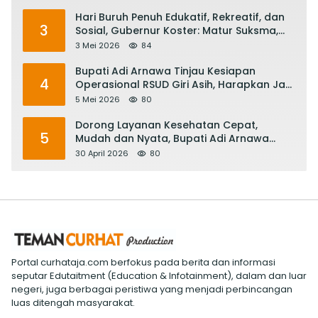
Hari Buruh Penuh Edukatif, Rekreatif, dan
3
Sosial, Gubernur Koster: Matur Suksma,
Keringat Pekerja Mesin Ekonomi Bali
3 Mei 2026
84
Bupati Adi Arnawa Tinjau Kesiapan
4
Operasional RSUD Giri Asih, Harapkan Jadi
RS Rujukan Terbaik
5 Mei 2026
80
Dorong Layanan Kesehatan Cepat,
5
Mudah dan Nyata, Bupati Adi Arnawa
Evaluasi ‘Mantap Nak Badung’
30 April 2026
80
Portal curhataja.com berfokus pada berita dan informasi
seputar Edutaitment (Education & Infotainment), dalam dan luar
negeri, juga berbagai peristiwa yang menjadi perbincangan
luas ditengah masyarakat.