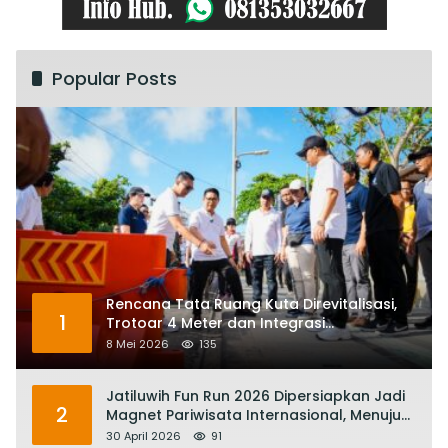
Popular Posts
Rencana Tata Ruang Kuta Direvitalisasi,
1
Trotoar 4 Meter dan Integrasi
Transportasi Listrik
8 Mei 2026
135
Jatiluwih Fun Run 2026 Dipersiapkan Jadi
2
Magnet Pariwisata Internasional, Menuju
Satu Abad Pariwisata Bali
30 April 2026
91