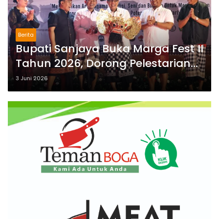
Berita
Bupati Sanjaya Buka Marga Fest II
Tahun 2026, Dorong Pelestarian
Seni Budaya dan Penguatan
3 Juni 2026
Potensi Lokal