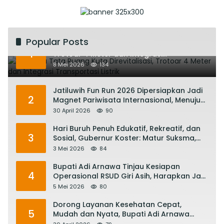
Popular Posts
Rencana Tata Ruang Kuta Direvitalisasi,
1
Trotoar 4 Meter dan Integrasi
Transportasi Listrik
8 Mei 2026
134
Jatiluwih Fun Run 2026 Dipersiapkan Jadi
2
Magnet Pariwisata Internasional, Menuju
Satu Abad Pariwisata Bali
30 April 2026
90
Hari Buruh Penuh Edukatif, Rekreatif, dan
3
Sosial, Gubernur Koster: Matur Suksma,
Keringat Pekerja Mesin Ekonomi Bali
3 Mei 2026
84
Bupati Adi Arnawa Tinjau Kesiapan
4
Operasional RSUD Giri Asih, Harapkan Jadi
RS Rujukan Terbaik
5 Mei 2026
80
Dorong Layanan Kesehatan Cepat,
5
Mudah dan Nyata, Bupati Adi Arnawa
Evaluasi ‘Mantap Nak Badung’