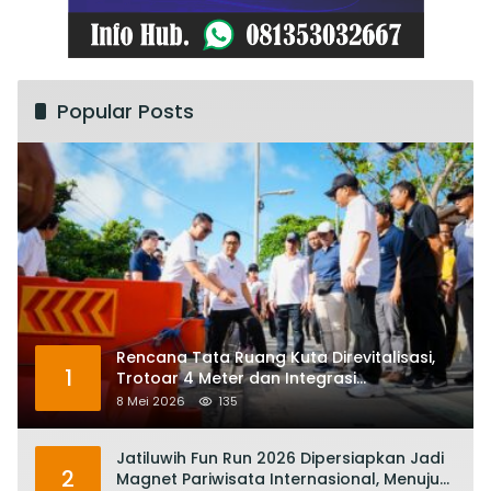
Popular Posts
Rencana Tata Ruang Kuta Direvitalisasi,
1
Trotoar 4 Meter dan Integrasi
Transportasi Listrik
8 Mei 2026
135
Jatiluwih Fun Run 2026 Dipersiapkan Jadi
2
Magnet Pariwisata Internasional, Menuju