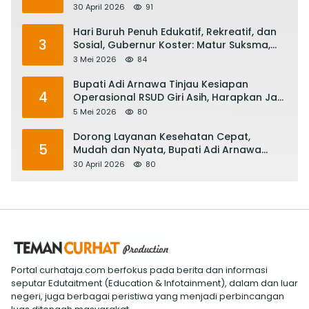
Satu Abad Pariwisata Bali
30 April 2026
91
Hari Buruh Penuh Edukatif, Rekreatif, dan
3
Sosial, Gubernur Koster: Matur Suksma,
Keringat Pekerja Mesin Ekonomi Bali
3 Mei 2026
84
Bupati Adi Arnawa Tinjau Kesiapan
4
Operasional RSUD Giri Asih, Harapkan Jadi
RS Rujukan Terbaik
5 Mei 2026
80
Dorong Layanan Kesehatan Cepat,
5
Mudah dan Nyata, Bupati Adi Arnawa
Evaluasi ‘Mantap Nak Badung’
30 April 2026
80
Portal curhataja.com berfokus pada berita dan informasi
seputar Edutaitment (Education & Infotainment), dalam dan luar
negeri, juga berbagai peristiwa yang menjadi perbincangan