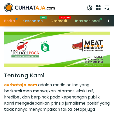
Langsung
ke
konten
Berita
Kesehatan
Otomotif
Internasional
Tek
Tentang Kami
curhataja.com
adalah media online yang
berkomitmen menyajikan informasi eksklusif,
kredibel, dan berpihak pada kepentingan publik.
Kami mengedepankan prinsip jurnalisme positif yang
tidak hanya menyampaikan fakta, tetapi juga