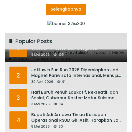
Selengkapnya
Popular Posts
Rencana Tata Ruang Kuta Direvitalisasi,
1
Trotoar 4 Meter dan Integrasi
Transportasi Listrik
8 Mei 2026
135
Jatiluwih Fun Run 2026 Dipersiapkan Jadi
2
Magnet Pariwisata Internasional, Menuju
Satu Abad Pariwisata Bali
30 April 2026
91
Hari Buruh Penuh Edukatif, Rekreatif, dan
3
Sosial, Gubernur Koster: Matur Suksma,
Keringat Pekerja Mesin Ekonomi Bali
3 Mei 2026
84
Bupati Adi Arnawa Tinjau Kesiapan
4
Operasional RSUD Giri Asih, Harapkan Jadi
RS Rujukan Terbaik
5 Mei 2026
80