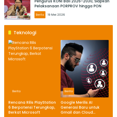
Pengurus KONI Bali 2026–2030, Siapkan
Pelaksanaan PORPROV hingga PON
Berita
19 Mei 2026
Teknologi
Berita
Berita
Rencana Rilis PlayStation
Google Merilis AI
6 Berpotensi Terungkap,
Generasi Baru untuk
Berkat Microsoft
Gmail dan Cloud