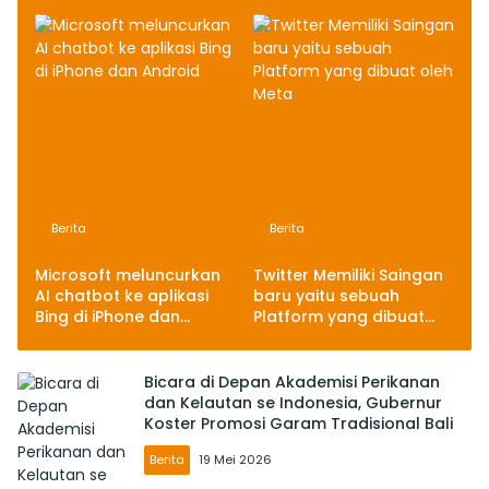
Software
Berita
Berita
Microsoft meluncurkan
Twitter Memiliki Saingan
AI chatbot ke aplikasi
baru yaitu sebuah
Bing di iPhone dan
Platform yang dibuat
Android
oleh Meta
Bicara di Depan Akademisi Perikanan
dan Kelautan se Indonesia, Gubernur
Koster Promosi Garam Tradisional Bali
Berita
19 Mei 2026