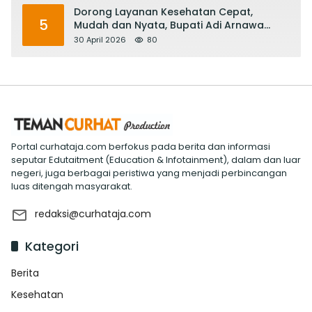
Dorong Layanan Kesehatan Cepat,
5
Mudah dan Nyata, Bupati Adi Arnawa
Evaluasi ‘Mantap Nak Badung’
30 April 2026
80
Portal curhataja.com berfokus pada berita dan informasi
seputar Edutaitment (Education & Infotainment), dalam dan luar
negeri, juga berbagai peristiwa yang menjadi perbincangan
luas ditengah masyarakat.
redaksi@curhataja.com
Kategori
Berita
Kesehatan