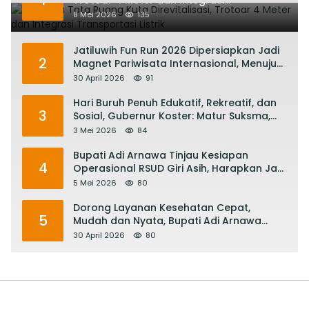
Transportasi Listrik
8 Mei 2026
135
Jatiluwih Fun Run 2026 Dipersiapkan Jadi
2
Magnet Pariwisata Internasional, Menuju
Satu Abad Pariwisata Bali
30 April 2026
91
Hari Buruh Penuh Edukatif, Rekreatif, dan
3
Sosial, Gubernur Koster: Matur Suksma,
Keringat Pekerja Mesin Ekonomi Bali
3 Mei 2026
84
Bupati Adi Arnawa Tinjau Kesiapan
4
Operasional RSUD Giri Asih, Harapkan Jadi
RS Rujukan Terbaik
5 Mei 2026
80
Dorong Layanan Kesehatan Cepat,
5
Mudah dan Nyata, Bupati Adi Arnawa
Evaluasi ‘Mantap Nak Badung’
30 April 2026
80