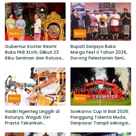
Berita
Berita
Gubernur Koster Resmi
Bupati Sanjaya Buka
Buka PKB XLVIII, Diikuti 23
Marga Fest II Tahun 2026,
Ribu Seniman dan Ratusan
Dorong Pelestarian Seni
Sekaa,
Budaya dan Penguatan
IKM/UMKM Digratiskan
Potensi Lokal
Berita
Berita
Hadiri Ngenteg Linggih di
Soekarno Cup III Bali 2026:
Batunya, Wagub Giri
Panggung Talenta Muda,
Prasta Tekankan
Denpasar Tampil sebagai
Pentingnya Gotong
Juara Setelah Taklukan
Royong dan Persatuan
Badung 3-2