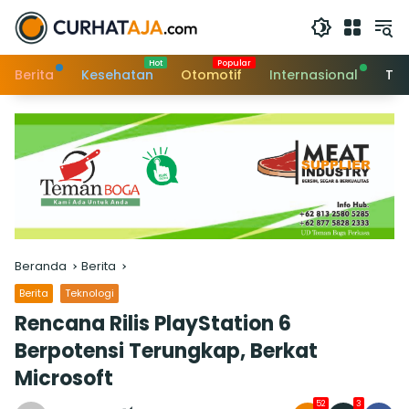
Langsung
ke
konten
Berita
Kesehatan
Otomotif
Internasional
Tek
Beranda
Berita
Berita
Teknologi
Rencana Rilis PlayStation 6
Berpotensi Terungkap, Berkat
Microsoft
52
3