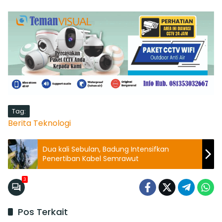
Tag:
Berita Teknologi
Dua kali Sebulan, Badung Intensifkan
Penertiban Kabel Semrawut
3
Pos Terkait