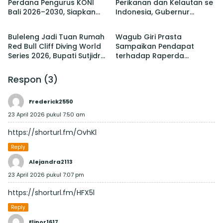
Perdana Pengurus KONI
Perikanan dan Kelautan se
Bali 2026–2030, Siapkan
Indonesia, Gubernur
Berita
Berita
Pelaksanaan PORPROV
Koster Promosi Garam
hingga PON
Tradisional Bali
Buleleng Jadi Tuan Rumah
Wagub Giri Prasta
Red Bull Cliff Diving World
Sampaikan Pendapat
Series 2026, Bupati Sutjidra:
terhadap Raperda
Momentum Promosi
tentang Perubahan atas
Wisata Bali Utara
Perda Pajak dan Retribusi
Respon (3)
Daerah
Frederick2550
23 April 2026 pukul 7:50 am
https://shorturl.fm/OvhKl
Reply
Alejandra2113
23 April 2026 pukul 7:07 pm
https://shorturl.fm/HFX5l
Reply
Elinor1617