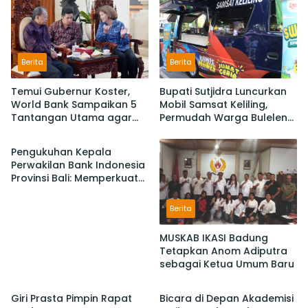
Krama
Berita
Berita
Temui Gubernur Koster,
Bupati Sutjidra Luncurkan
World Bank Sampaikan 5
Mobil Samsat Keliling,
Tantangan Utama agar
Permudah Warga Buleleng
Berita
Bali Berkelanjutan dan
Bayar Pajak Kendaraan
Tetap jadi Primadona
Pengukuhan Kepala
Perwakilan Bank Indonesia
Provinsi Bali: Memperkuat
Sinergi Untuk Mengawal
Stabilitas dan Mendorong
Berita
Pertumbuhan Ekonomi Bali
MUSKAB IKASI Badung
Tetapkan Anom Adiputra
sebagai Ketua Umum Baru
Berita
Berita
Giri Prasta Pimpin Rapat
Bicara di Depan Akademisi