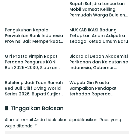
Bupati Sutjidra Luncurkan
Mobil Samsat Keliling,
Permudah Warga Buleleng
Berita
Berita
Bayar Pajak Kendaraan
Pengukuhan Kepala
MUSKAB IKASI Badung
Perwakilan Bank Indonesia
Tetapkan Anom Adiputra
Provinsi Bali: Memperkuat
sebagai Ketua Umum Baru
Berita
Berita
Sinergi Untuk Mengawal
Stabilitas dan Mendorong
Giri Prasta Pimpin Rapat
Bicara di Depan Akademisi
Pertumbuhan Ekonomi Bali
Perdana Pengurus KONI
Perikanan dan Kelautan se
Bali 2026–2030, Siapkan
Indonesia, Gubernur
Berita
Berita
Pelaksanaan PORPROV
Koster Promosi Garam
hingga PON
Tradisional Bali
Buleleng Jadi Tuan Rumah
Wagub Giri Prasta
Red Bull Cliff Diving World
Sampaikan Pendapat
Series 2026, Bupati Sutjidra:
terhadap Raperda
Momentum Promosi
tentang Perubahan atas
Wisata Bali Utara
Perda Pajak dan Retribusi
Tinggalkan Balasan
Daerah
Alamat email Anda tidak akan dipublikasikan.
Ruas yang
wajib ditandai
*