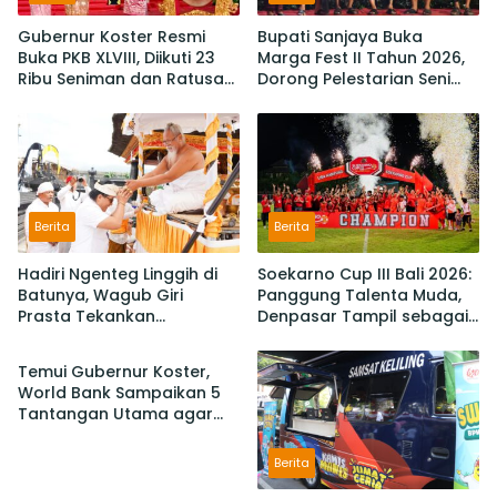
Gubernur Koster Resmi
Bupati Sanjaya Buka
Buka PKB XLVIII, Diikuti 23
Marga Fest II Tahun 2026,
Ribu Seniman dan Ratusan
Dorong Pelestarian Seni
Sekaa,
Budaya dan Penguatan
IKM/UMKM Digratiskan
Potensi Lokal
Berita
Berita
Hadiri Ngenteg Linggih di
Soekarno Cup III Bali 2026:
Batunya, Wagub Giri
Panggung Talenta Muda,
Prasta Tekankan
Denpasar Tampil sebagai
Berita
Pentingnya Gotong
Juara Setelah Taklukan
Royong dan Persatuan
Badung 3-2
Temui Gubernur Koster,
Krama
World Bank Sampaikan 5
Tantangan Utama agar
Bali Berkelanjutan dan
Tetap jadi Primadona
Berita