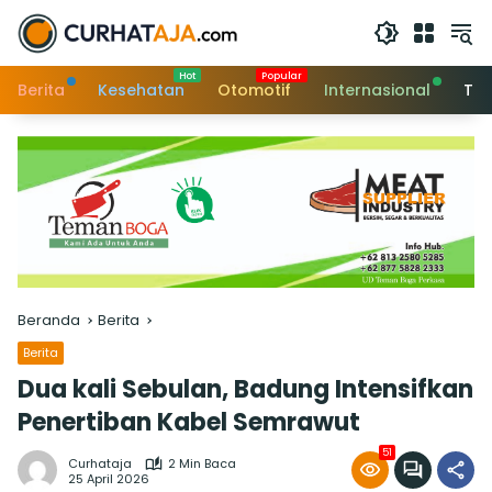
Langsung
ke
konten
Berita
Kesehatan
Otomotif
Internasional
Tek
Beranda
Berita
Berita
Dua kali Sebulan, Badung Intensifkan
Penertiban Kabel Semrawut
51
Curhataja
2 Min Baca
25 April 2026