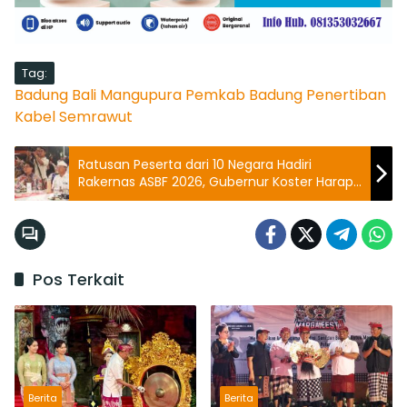
Tag:
Badung
Bali
Mangupura
Pemkab Badung
Penertiban
Kabel Semrawut
Ratusan Peserta dari 10 Negara Hadiri
Rakernas ASBF 2026, Gubernur Koster Harap
Dongkrak UMKM Bali
Pos Terkait
Berita
Berita