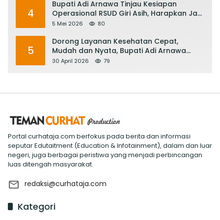
Bupati Adi Arnawa Tinjau Kesiapan
4
Operasional RSUD Giri Asih, Harapkan Jadi
RS Rujukan Terbaik
5 Mei 2026
80
Dorong Layanan Kesehatan Cepat,
5
Mudah dan Nyata, Bupati Adi Arnawa
Evaluasi ‘Mantap Nak Badung’
30 April 2026
79
Portal curhataja.com berfokus pada berita dan informasi
seputar Edutaitment (Education & Infotainment), dalam dan luar
negeri, juga berbagai peristiwa yang menjadi perbincangan
luas ditengah masyarakat.
redaksi@curhataja.com
Kategori