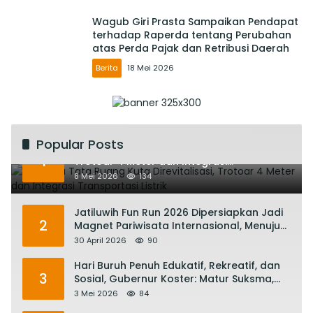
Wagub Giri Prasta Sampaikan Pendapat
terhadap Raperda tentang Perubahan
atas Perda Pajak dan Retribusi Daerah
Berita
18 Mei 2026
Popular Posts
Rencana Tata Ruang Kuta Direvitalisasi,
1
Trotoar 4 Meter dan Integrasi
Transportasi Listrik
8 Mei 2026
134
Jatiluwih Fun Run 2026 Dipersiapkan Jadi
2
Magnet Pariwisata Internasional, Menuju
Satu Abad Pariwisata Bali
30 April 2026
90
Hari Buruh Penuh Edukatif, Rekreatif, dan
3
Sosial, Gubernur Koster: Matur Suksma,
Keringat Pekerja Mesin Ekonomi Bali
3 Mei 2026
84