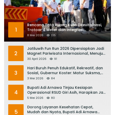
Rencana Tata Ruang Kuta Direvitalisasi,
1
Trotoar 4 Meter dan Integrasi
Transportasi Listrik
8 Mei 2026
135
Jatiluwih Fun Run 2026 Dipersiapkan Jadi
2
Magnet Pariwisata Internasional, Menuju
Satu Abad Pariwisata Bali
30 April 2026
91
Hari Buruh Penuh Edukatif, Rekreatif, dan
3
Sosial, Gubernur Koster: Matur Suksma,
Keringat Pekerja Mesin Ekonomi Bali
3 Mei 2026
84
Bupati Adi Arnawa Tinjau Kesiapan
4
Operasional RSUD Giri Asih, Harapkan Jadi
RS Rujukan Terbaik
5 Mei 2026
80
Dorong Layanan Kesehatan Cepat,
5
Mudah dan Nyata, Bupati Adi Arnawa