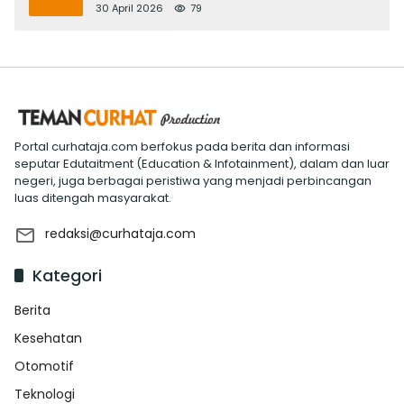
Evaluasi ‘Mantap Nak Badung’
30 April 2026
79
Portal curhataja.com berfokus pada berita dan informasi
seputar Edutaitment (Education & Infotainment), dalam dan luar
negeri, juga berbagai peristiwa yang menjadi perbincangan
luas ditengah masyarakat.
redaksi@curhataja.com
Kategori
Berita
Kesehatan
Otomotif
Teknologi