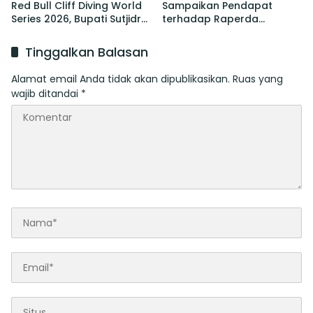
Red Bull Cliff Diving World
Sampaikan Pendapat
Series 2026, Bupati Sutjidra:
terhadap Raperda
Momentum Promosi
tentang Perubahan atas
Wisata Bali Utara
Perda Pajak dan Retribusi
Tinggalkan Balasan
Daerah
Alamat email Anda tidak akan dipublikasikan.
Ruas yang
wajib ditandai
*