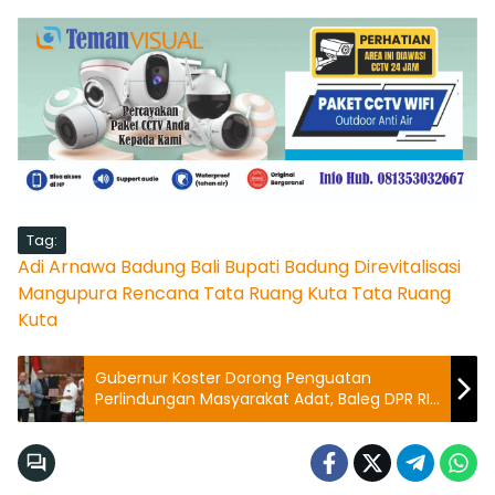
Tag:
Adi Arnawa
Badung
Bali
Bupati Badung
Direvitalisasi
Mangupura
Rencana Tata Ruang Kuta
Tata Ruang
Kuta
Gubernur Koster Dorong Penguatan
Perlindungan Masyarakat Adat, Baleg DPR RI
Optimis RUU Tuntas 2026