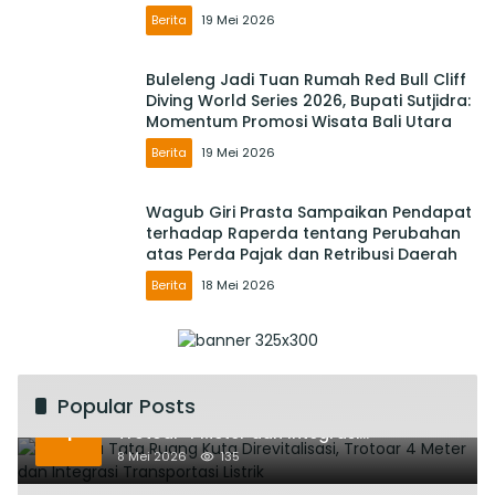
Berita
19 Mei 2026
Buleleng Jadi Tuan Rumah Red Bull Cliff
Diving World Series 2026, Bupati Sutjidra:
Momentum Promosi Wisata Bali Utara
Berita
19 Mei 2026
Wagub Giri Prasta Sampaikan Pendapat
terhadap Raperda tentang Perubahan
atas Perda Pajak dan Retribusi Daerah
Berita
18 Mei 2026
Popular Posts
Rencana Tata Ruang Kuta Direvitalisasi,
1
Trotoar 4 Meter dan Integrasi
Transportasi Listrik
8 Mei 2026
135