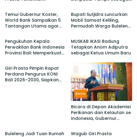
Berita
Berita
Pentingnya Gotong
Juara Setelah Taklukan
Royong dan Persatuan
Badung 3-2
Temui Gubernur Koster,
Bupati Sutjidra Luncurkan
Krama
World Bank Sampaikan 5
Mobil Samsat Keliling,
Tantangan Utama agar
Permudah Warga Buleleng
Berita
Berita
Bali Berkelanjutan dan
Bayar Pajak Kendaraan
Tetap jadi Primadona
Pengukuhan Kepala
MUSKAB IKASI Badung
Perwakilan Bank Indonesia
Tetapkan Anom Adiputra
Provinsi Bali: Memperkuat
sebagai Ketua Umum Baru
Berita
Sinergi Untuk Mengawal
Stabilitas dan Mendorong
Giri Prasta Pimpin Rapat
Pertumbuhan Ekonomi Bali
Perdana Pengurus KONI
Bali 2026–2030, Siapkan
Pelaksanaan PORPROV
hingga PON
Berita
Bicara di Depan Akademisi
Perikanan dan Kelautan se
Indonesia, Gubernur
Berita
Berita
Koster Promosi Garam
Tradisional Bali
Buleleng Jadi Tuan Rumah
Wagub Giri Prasta