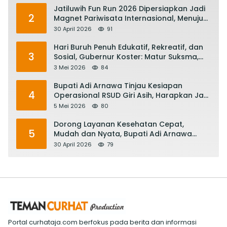
Jatiluwih Fun Run 2026 Dipersiapkan Jadi
2
Magnet Pariwisata Internasional, Menuju
Satu Abad Pariwisata Bali
30 April 2026
91
Hari Buruh Penuh Edukatif, Rekreatif, dan
3
Sosial, Gubernur Koster: Matur Suksma,
Keringat Pekerja Mesin Ekonomi Bali
3 Mei 2026
84
Bupati Adi Arnawa Tinjau Kesiapan
4
Operasional RSUD Giri Asih, Harapkan Jadi
RS Rujukan Terbaik
5 Mei 2026
80
Dorong Layanan Kesehatan Cepat,
5
Mudah dan Nyata, Bupati Adi Arnawa
Evaluasi ‘Mantap Nak Badung’
30 April 2026
79
Portal curhataja.com berfokus pada berita dan informasi