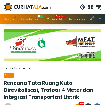
Langsung
ke
konten
Berita
Kesehatan
Otomotif
Internasional
Tek
Beranda
Berita
Berita
Rencana Tata Ruang Kuta
Direvitalisasi, Trotoar 4 Meter dan
Integrasi Transportasi Listrik
135