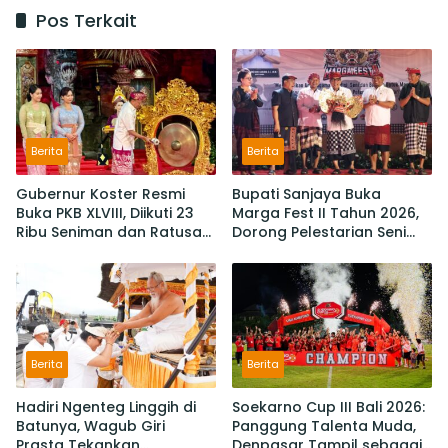
Pos Terkait
Berita
Berita
Gubernur Koster Resmi
Bupati Sanjaya Buka
Buka PKB XLVIII, Diikuti 23
Marga Fest II Tahun 2026,
Ribu Seniman dan Ratusan
Dorong Pelestarian Seni
Sekaa,
Budaya dan Penguatan
IKM/UMKM Digratiskan
Potensi Lokal
Berita
Berita
Hadiri Ngenteg Linggih di
Soekarno Cup III Bali 2026:
Batunya, Wagub Giri
Panggung Talenta Muda,
Prasta Tekankan
Denpasar Tampil sebagai