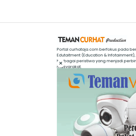
Portal curhataja.com berfokus pada ber
Edutaitment (Education & Infotainment),
berbagai peristiwa yang menjadi perbi
×
masyarakat.
redaksi@curhataja.com