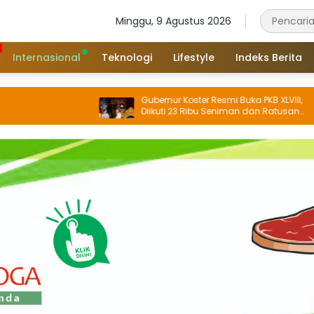
Minggu, 9 Agustus 2026
Internasional
Teknologi
Lifestyle
Indeks Berita
Gubernur Koster Resmi Buka PKB XLVIII,
Diikuti 23 Ribu Seniman dan Ratusan
Sekaa, IKM/UMKM Digratiskan