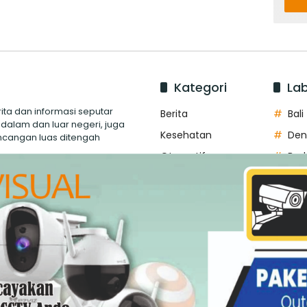
Kategori
Lab
ita dan informasi seputar
Berita
Bali
 dalam dan luar negeri, juga
Kesehatan
Den
ncangan luas ditengah
Otomotif
Bad
Teknologi
Gub
Internasional
Way