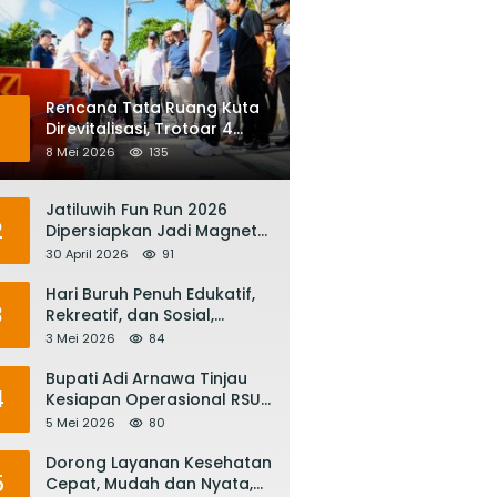
Rencana Tata Ruang Kuta
1
Direvitalisasi, Trotoar 4
Meter dan Integrasi
8 Mei 2026
135
Transportasi Listrik
Jatiluwih Fun Run 2026
2
Dipersiapkan Jadi Magnet
Pariwisata Internasional,
30 April 2026
91
Menuju Satu Abad
Pariwisata Bali
Hari Buruh Penuh Edukatif,
3
Rekreatif, dan Sosial,
Gubernur Koster: Matur
3 Mei 2026
84
Suksma, Keringat Pekerja
Mesin Ekonomi Bali
Bupati Adi Arnawa Tinjau
4
Kesiapan Operasional RSUD
Giri Asih, Harapkan Jadi RS
5 Mei 2026
80
Rujukan Terbaik
Dorong Layanan Kesehatan
5
Cepat, Mudah dan Nyata,