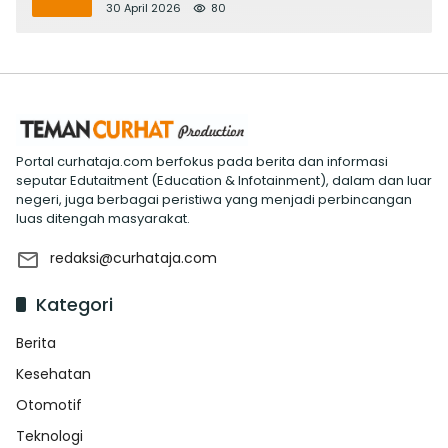
Evaluasi ‘Mantap Nak Badung’
30 April 2026
80
Portal curhataja.com berfokus pada berita dan informasi
seputar Edutaitment (Education & Infotainment), dalam dan luar
negeri, juga berbagai peristiwa yang menjadi perbincangan
luas ditengah masyarakat.
redaksi@curhataja.com
Kategori
Berita
Kesehatan
Otomotif
Teknologi