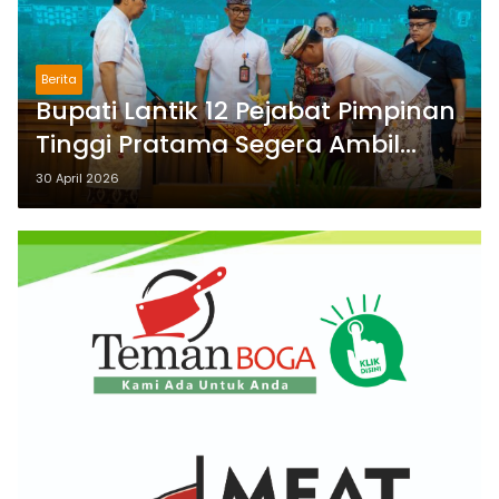
Berita
Bupati Lantik 12 Pejabat Pimpinan
Tinggi Pratama Segera Ambil
Langkah Strategis Mengacu Visi
30 April 2026
Misi