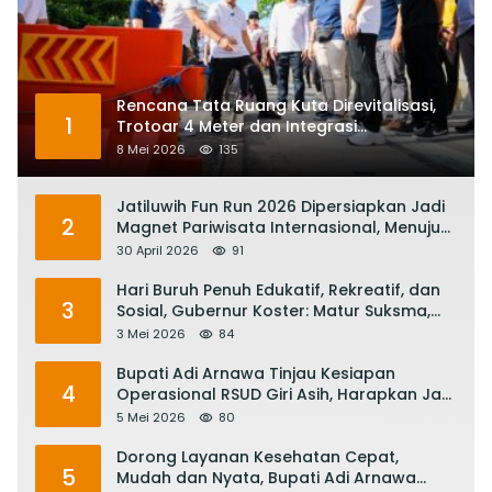
Rencana Tata Ruang Kuta Direvitalisasi,
1
Trotoar 4 Meter dan Integrasi
Transportasi Listrik
8 Mei 2026
135
Jatiluwih Fun Run 2026 Dipersiapkan Jadi
2
Magnet Pariwisata Internasional, Menuju
Satu Abad Pariwisata Bali
30 April 2026
91
Hari Buruh Penuh Edukatif, Rekreatif, dan
3
Sosial, Gubernur Koster: Matur Suksma,
Keringat Pekerja Mesin Ekonomi Bali
3 Mei 2026
84
Bupati Adi Arnawa Tinjau Kesiapan
4
Operasional RSUD Giri Asih, Harapkan Jadi
RS Rujukan Terbaik
5 Mei 2026
80
Dorong Layanan Kesehatan Cepat,
5
Mudah dan Nyata, Bupati Adi Arnawa