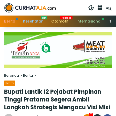
Langsung
ke
konten
Berita
Kesehatan
Otomotif
Internasional
Tek
Beranda
Berita
Berita
Bupati Lantik 12 Pejabat Pimpinan
Tinggi Pratama Segera Ambil
Langkah Strategis Mengacu Visi Misi
57