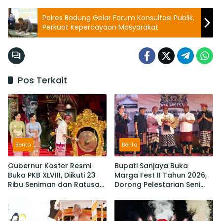
Polres Badung Gelar Forum Konsultasi Publik,
Perkuat Kepercayaan Masyarakat
Pos Terkait
Berita
Berita
Gubernur Koster Resmi
Bupati Sanjaya Buka
Buka PKB XLVIII, Diikuti 23
Marga Fest II Tahun 2026,
Ribu Seniman dan Ratusan
Dorong Pelestarian Seni
Sekaa,
Budaya dan Penguatan
IKM/UMKM Digratiskan
Potensi Lokal