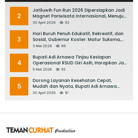
Jatiluwih Fun Run 2026 Dipersiapkan Jadi
2
Magnet Pariwisata Internasional, Menuju
Satu Abad Pariwisata Bali
30 April 2026
92
Hari Buruh Penuh Edukatif, Rekreatif, dan
3
Sosial, Gubernur Koster: Matur Suksma,
Keringat Pekerja Mesin Ekonomi Bali
3 Mei 2026
86
Bupati Adi Arnawa Tinjau Kesiapan
4
Operasional RSUD Giri Asih, Harapkan Jadi
RS Rujukan Terbaik
5 Mei 2026
82
Dorong Layanan Kesehatan Cepat,
5
Mudah dan Nyata, Bupati Adi Arnawa
Evaluasi ‘Mantap Nak Badung’
30 April 2026
81