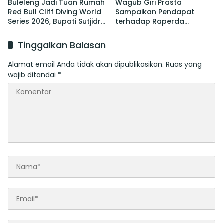
Buleleng Jadi Tuan Rumah
Wagub Giri Prasta
Red Bull Cliff Diving World
Sampaikan Pendapat
Series 2026, Bupati Sutjidra:
terhadap Raperda
Momentum Promosi
tentang Perubahan atas
Wisata Bali Utara
Perda Pajak dan Retribusi
Tinggalkan Balasan
Daerah
Alamat email Anda tidak akan dipublikasikan.
Ruas yang
wajib ditandai
*