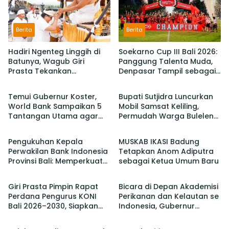
Berita
Berita
Hadiri Ngenteg Linggih di
Soekarno Cup III Bali 2026:
Batunya, Wagub Giri
Panggung Talenta Muda,
Prasta Tekankan
Denpasar Tampil sebagai
Berita
Berita
Pentingnya Gotong
Juara Setelah Taklukan
Royong dan Persatuan
Badung 3-2
Temui Gubernur Koster,
Bupati Sutjidra Luncurkan
Krama
World Bank Sampaikan 5
Mobil Samsat Keliling,
Tantangan Utama agar
Permudah Warga Buleleng
Berita
Berita
Bali Berkelanjutan dan
Bayar Pajak Kendaraan
Tetap jadi Primadona
Pengukuhan Kepala
MUSKAB IKASI Badung
Perwakilan Bank Indonesia
Tetapkan Anom Adiputra
Provinsi Bali: Memperkuat
sebagai Ketua Umum Baru
Berita
Berita
Sinergi Untuk Mengawal
Stabilitas dan Mendorong
Giri Prasta Pimpin Rapat
Bicara di Depan Akademisi
Pertumbuhan Ekonomi Bali
Perdana Pengurus KONI
Perikanan dan Kelautan se
Bali 2026–2030, Siapkan
Indonesia, Gubernur
Berita
Berita
Pelaksanaan PORPROV
Koster Promosi Garam
hingga PON
Tradisional Bali