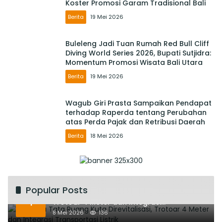
Koster Promosi Garam Tradisional Bali
Berita
19 Mei 2026
Buleleng Jadi Tuan Rumah Red Bull Cliff
Diving World Series 2026, Bupati Sutjidra:
Momentum Promosi Wisata Bali Utara
Berita
19 Mei 2026
Wagub Giri Prasta Sampaikan Pendapat
terhadap Raperda tentang Perubahan
atas Perda Pajak dan Retribusi Daerah
Berita
18 Mei 2026
Popular Posts
Rencana Tata Ruang Kuta Direvitalisasi,
1
Trotoar 4 Meter dan Integrasi
Transportasi Listrik
8 Mei 2026
136