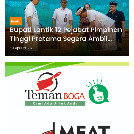
Berita
Bupati Lantik 12 Pejabat Pimpinan
Tinggi Pratama Segera Ambil
Langkah Strategis Mengacu Visi
30 April 2026
Misi