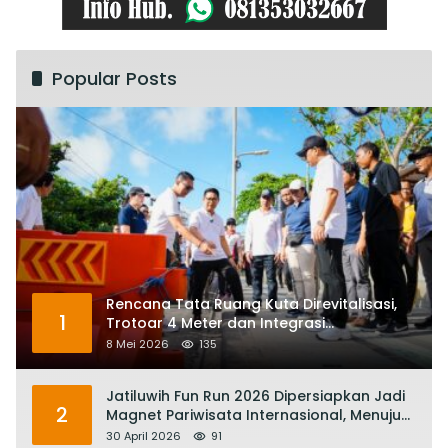
Popular Posts
Rencana Tata Ruang Kuta Direvitalisasi,
1
Trotoar 4 Meter dan Integrasi
Transportasi Listrik
8 Mei 2026
135
Jatiluwih Fun Run 2026 Dipersiapkan Jadi
2
Magnet Pariwisata Internasional, Menuju
Satu Abad Pariwisata Bali
30 April 2026
91