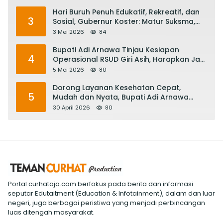
Hari Buruh Penuh Edukatif, Rekreatif, dan
3
Sosial, Gubernur Koster: Matur Suksma,
Keringat Pekerja Mesin Ekonomi Bali
3 Mei 2026
84
Bupati Adi Arnawa Tinjau Kesiapan
4
Operasional RSUD Giri Asih, Harapkan Jadi
RS Rujukan Terbaik
5 Mei 2026
80
Dorong Layanan Kesehatan Cepat,
5
Mudah dan Nyata, Bupati Adi Arnawa
Evaluasi ‘Mantap Nak Badung’
30 April 2026
80
Portal curhataja.com berfokus pada berita dan informasi
seputar Edutaitment (Education & Infotainment), dalam dan luar
negeri, juga berbagai peristiwa yang menjadi perbincangan
luas ditengah masyarakat.