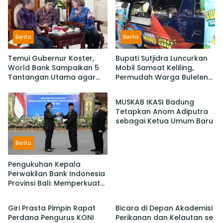
Berita
Berita
Temui Gubernur Koster,
Bupati Sutjidra Luncurkan
World Bank Sampaikan 5
Mobil Samsat Keliling,
Tantangan Utama agar
Permudah Warga Buleleng
Berita
Bali Berkelanjutan dan
Bayar Pajak Kendaraan
Tetap jadi Primadona
MUSKAB IKASI Badung
Tetapkan Anom Adiputra
sebagai Ketua Umum Baru
Berita
Pengukuhan Kepala
Perwakilan Bank Indonesia
Provinsi Bali: Memperkuat
Berita
Berita
Sinergi Untuk Mengawal
Stabilitas dan Mendorong
Giri Prasta Pimpin Rapat
Bicara di Depan Akademisi
Pertumbuhan Ekonomi Bali
Perdana Pengurus KONI
Perikanan dan Kelautan se