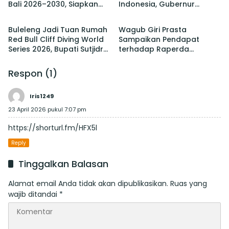
Bali 2026–2030, Siapkan
Indonesia, Gubernur
Berita
Berita
Pelaksanaan PORPROV
Koster Promosi Garam
hingga PON
Tradisional Bali
Buleleng Jadi Tuan Rumah
Wagub Giri Prasta
Red Bull Cliff Diving World
Sampaikan Pendapat
Series 2026, Bupati Sutjidra:
terhadap Raperda
Momentum Promosi
tentang Perubahan atas
Wisata Bali Utara
Perda Pajak dan Retribusi
Respon (1)
Daerah
Iris1249
23 April 2026 pukul 7:07 pm
https://shorturl.fm/HFX5l
Reply
Tinggalkan Balasan
Alamat email Anda tidak akan dipublikasikan.
Ruas yang
wajib ditandai
*