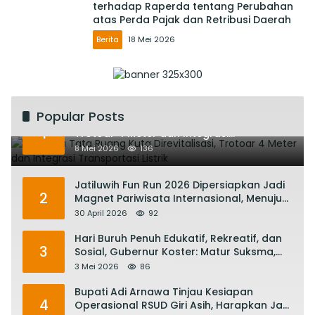
terhadap Raperda tentang Perubahan
atas Perda Pajak dan Retribusi Daerah
Berita
18 Mei 2026
Popular Posts
Rencana Tata Ruang Kuta Direvitalisasi,
1
Trotoar 4 Meter dan Integrasi
Transportasi Listrik
8 Mei 2026
136
Jatiluwih Fun Run 2026 Dipersiapkan Jadi
2
Magnet Pariwisata Internasional, Menuju
Satu Abad Pariwisata Bali
30 April 2026
92
Hari Buruh Penuh Edukatif, Rekreatif, dan
3
Sosial, Gubernur Koster: Matur Suksma,
Keringat Pekerja Mesin Ekonomi Bali
3 Mei 2026
86
Bupati Adi Arnawa Tinjau Kesiapan
4
Operasional RSUD Giri Asih, Harapkan Jadi