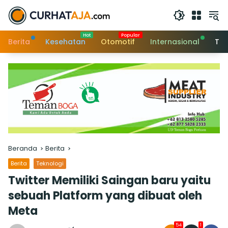
Langsung
ke
konten
Berita
Kesehatan
Otomotif
Internasional
Tek
Beranda
Berita
Berita
Teknologi
Twitter Memiliki Saingan baru yaitu
sebuah Platform yang dibuat oleh
Meta
54
1