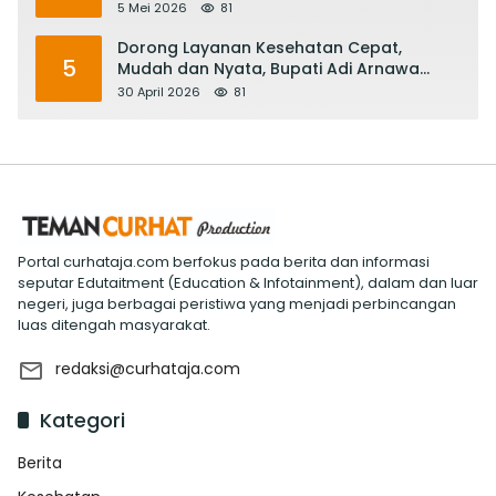
RS Rujukan Terbaik
5 Mei 2026
81
Dorong Layanan Kesehatan Cepat,
5
Mudah dan Nyata, Bupati Adi Arnawa
Evaluasi ‘Mantap Nak Badung’
30 April 2026
81
Portal curhataja.com berfokus pada berita dan informasi
seputar Edutaitment (Education & Infotainment), dalam dan luar
negeri, juga berbagai peristiwa yang menjadi perbincangan
luas ditengah masyarakat.
redaksi@curhataja.com
Kategori
Berita