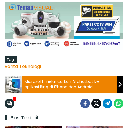
Tag:
Berita Teknologi
Microsoft meluncurkan AI chatbot ke
aplikasi Bing di iPhone dan Android
1
Pos Terkait