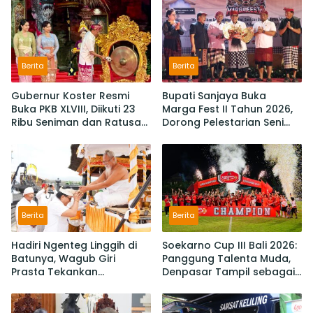
Berita
Berita
Gubernur Koster Resmi
Bupati Sanjaya Buka
Buka PKB XLVIII, Diikuti 23
Marga Fest II Tahun 2026,
Ribu Seniman dan Ratusan
Dorong Pelestarian Seni
Sekaa,
Budaya dan Penguatan
IKM/UMKM Digratiskan
Potensi Lokal
Berita
Berita
Hadiri Ngenteg Linggih di
Soekarno Cup III Bali 2026:
Batunya, Wagub Giri
Panggung Talenta Muda,
Prasta Tekankan
Denpasar Tampil sebagai
Pentingnya Gotong
Juara Setelah Taklukan
Royong dan Persatuan
Badung 3-2
Krama