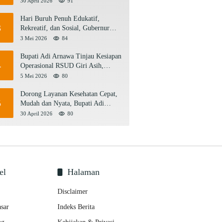
30 April 2026
91
Satu Abad Pariwisata Bali
Hari Buruh Penuh Edukatif,
3
Rekreatif, dan Sosial, Gubernur
Koster: Matur Suksma, Keringat
3 Mei 2026
84
Pekerja Mesin Ekonomi Bali
Bupati Adi Arnawa Tinjau Kesiapan
4
Operasional RSUD Giri Asih,
Harapkan Jadi RS Rujukan Terbaik
5 Mei 2026
80
Dorong Layanan Kesehatan Cepat,
5
Mudah dan Nyata, Bupati Adi
Arnawa Evaluasi ‘Mantap Nak
30 April 2026
80
Badung’
el
Halaman
Disclaimer
sar
Indeks Berita