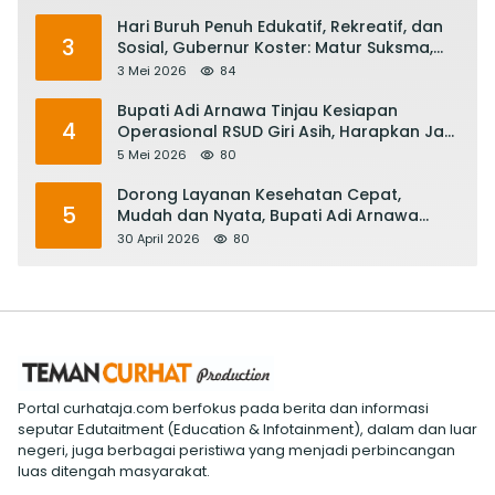
Hari Buruh Penuh Edukatif, Rekreatif, dan
3
Sosial, Gubernur Koster: Matur Suksma,
Keringat Pekerja Mesin Ekonomi Bali
3 Mei 2026
84
Bupati Adi Arnawa Tinjau Kesiapan
4
Operasional RSUD Giri Asih, Harapkan Jadi
RS Rujukan Terbaik
5 Mei 2026
80
Dorong Layanan Kesehatan Cepat,
5
Mudah dan Nyata, Bupati Adi Arnawa
Evaluasi ‘Mantap Nak Badung’
30 April 2026
80
Portal curhataja.com berfokus pada berita dan informasi
seputar Edutaitment (Education & Infotainment), dalam dan luar
negeri, juga berbagai peristiwa yang menjadi perbincangan
luas ditengah masyarakat.