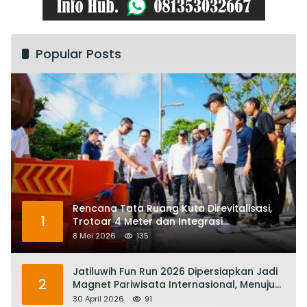
Popular Posts
Rencana Tata Ruang Kuta Direvitalisasi,
1
Trotoar 4 Meter dan Integrasi
Transportasi Listrik
8 Mei 2026
135
Jatiluwih Fun Run 2026 Dipersiapkan Jadi
2
Magnet Pariwisata Internasional, Menuju
Satu Abad Pariwisata Bali
30 April 2026
91