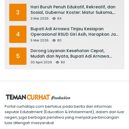
Hari Buruh Penuh Edukatif, Rekreatif, dan
3
Sosial, Gubernur Koster: Matur Suksma,
Keringat Pekerja Mesin Ekonomi Bali
3 Mei 2026
84
Bupati Adi Arnawa Tinjau Kesiapan
4
Operasional RSUD Giri Asih, Harapkan Jadi
RS Rujukan Terbaik
5 Mei 2026
80
Dorong Layanan Kesehatan Cepat,
5
Mudah dan Nyata, Bupati Adi Arnawa
Evaluasi ‘Mantap Nak Badung’
30 April 2026
80
Portal curhataja.com berfokus pada berita dan informasi
seputar Edutaitment (Education & Infotainment), dalam dan luar
negeri, juga berbagai peristiwa yang menjadi perbincangan
luas ditengah masyarakat.