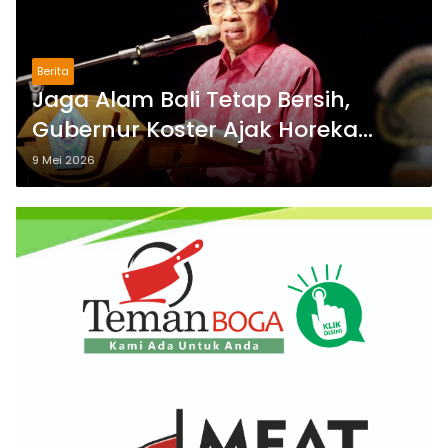
Berita
Jaga Alam Bali Tetap Bersih,
Gubernur Koster Ajak Horeka
Kelola Sampah Berbasis Sumber
9 Mei 2026