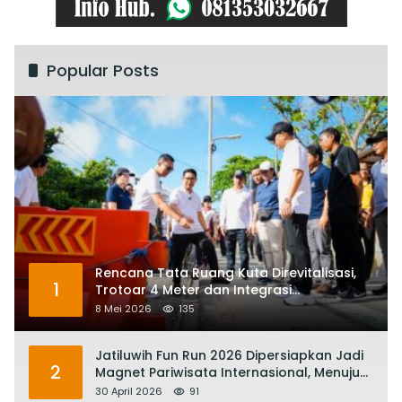
Popular Posts
Rencana Tata Ruang Kuta Direvitalisasi,
1
Trotoar 4 Meter dan Integrasi
Transportasi Listrik
8 Mei 2026
135
Jatiluwih Fun Run 2026 Dipersiapkan Jadi
2
Magnet Pariwisata Internasional, Menuju
Satu Abad Pariwisata Bali
30 April 2026
91