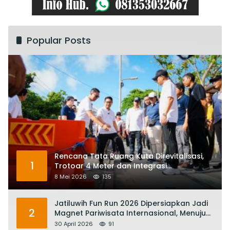
Popular Posts
Rencana Tata Ruang Kuta Direvitalisasi,
1
Trotoar 4 Meter dan Integrasi
Transportasi Listrik
8 Mei 2026
135
Jatiluwih Fun Run 2026 Dipersiapkan Jadi
2
Magnet Pariwisata Internasional, Menuju
Satu Abad Pariwisata Bali
30 April 2026
91