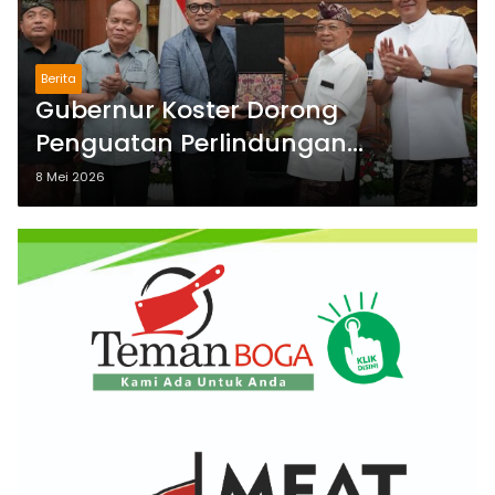
Berita
Gubernur Koster Dorong
Penguatan Perlindungan
Masyarakat Adat, Baleg DPR RI
8 Mei 2026
Optimis RUU Tuntas 2026