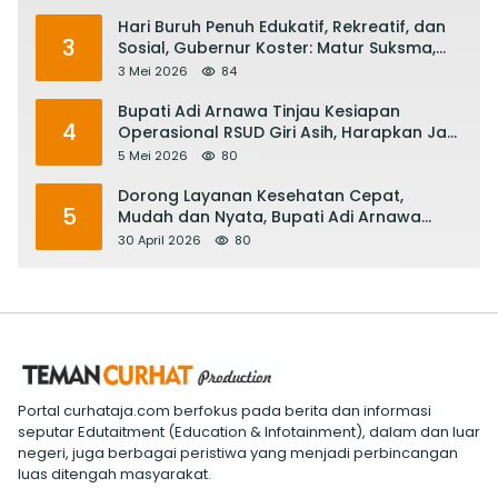
Hari Buruh Penuh Edukatif, Rekreatif, dan
3
Sosial, Gubernur Koster: Matur Suksma,
Keringat Pekerja Mesin Ekonomi Bali
3 Mei 2026
84
Bupati Adi Arnawa Tinjau Kesiapan
4
Operasional RSUD Giri Asih, Harapkan Jadi
RS Rujukan Terbaik
5 Mei 2026
80
Dorong Layanan Kesehatan Cepat,
5
Mudah dan Nyata, Bupati Adi Arnawa
Evaluasi ‘Mantap Nak Badung’
30 April 2026
80
Portal curhataja.com berfokus pada berita dan informasi
seputar Edutaitment (Education & Infotainment), dalam dan luar
negeri, juga berbagai peristiwa yang menjadi perbincangan
luas ditengah masyarakat.