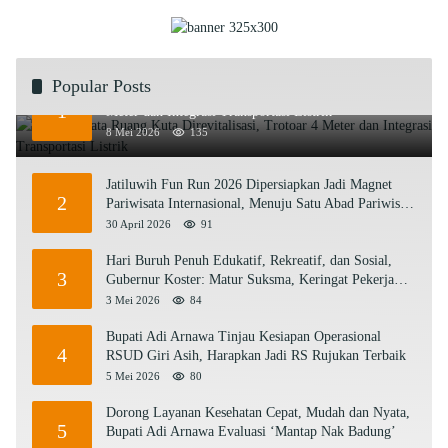
Popular Posts
Rencana Tata Ruang Kuta Direvitalisasi, Trotoar 4
1
Meter dan Integrasi Transportasi Listrik
8 Mei 2026
135
Jatiluwih Fun Run 2026 Dipersiapkan Jadi Magnet
2
Pariwisata Internasional, Menuju Satu Abad Pariwisata
Bali
30 April 2026
91
Hari Buruh Penuh Edukatif, Rekreatif, dan Sosial,
3
Gubernur Koster: Matur Suksma, Keringat Pekerja
Mesin Ekonomi Bali
3 Mei 2026
84
Bupati Adi Arnawa Tinjau Kesiapan Operasional
4
RSUD Giri Asih, Harapkan Jadi RS Rujukan Terbaik
5 Mei 2026
80
Dorong Layanan Kesehatan Cepat, Mudah dan Nyata,
5
Bupati Adi Arnawa Evaluasi ‘Mantap Nak Badung’