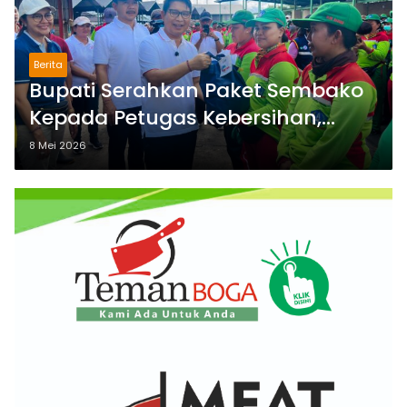
Berita
Bupati Serahkan Paket Sembako
Kepada Petugas Kebersihan,
Wujud Apresiasi Berjibaku Atasi
8 Mei 2026
Sampah