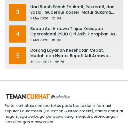
Hari Buruh Penuh Edukatif, Rekreatif, dan
3
Sosial, Gubernur Koster: Matur Suksma,
Keringat Pekerja Mesin Ekonomi Bali
3 Mei 2026
84
Bupati Adi Arnawa Tinjau Kesiapan
4
Operasional RSUD Giri Asih, Harapkan Jadi
RS Rujukan Terbaik
5 Mei 2026
80
Dorong Layanan Kesehatan Cepat,
5
Mudah dan Nyata, Bupati Adi Arnawa
Evaluasi ‘Mantap Nak Badung’
30 April 2026
79
Portal curhataja.com berfokus pada berita dan informasi
seputar Edutaitment (Education & Infotainment), dalam dan luar
negeri, juga berbagai peristiwa yang menjadi perbincangan
luas ditengah masyarakat.