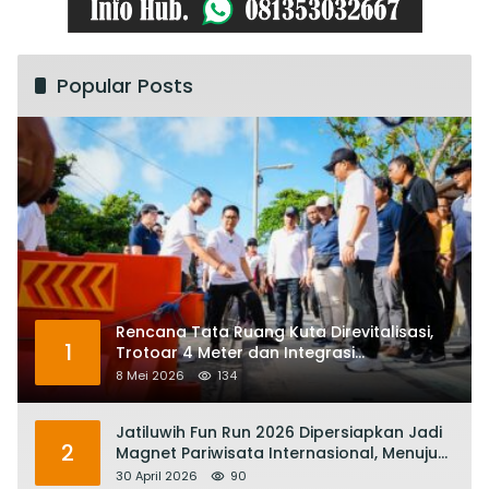
Popular Posts
Rencana Tata Ruang Kuta Direvitalisasi,
1
Trotoar 4 Meter dan Integrasi
Transportasi Listrik
8 Mei 2026
134
Jatiluwih Fun Run 2026 Dipersiapkan Jadi
2
Magnet Pariwisata Internasional, Menuju
Satu Abad Pariwisata Bali
30 April 2026
90