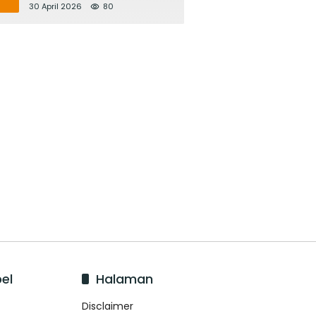
Bupati Adi Arnawa Evaluasi
30 April 2026
80
‘Mantap Nak Badung’
el
Halaman
Disclaimer