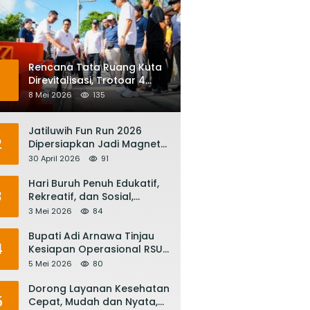
Rencana Tata Ruang Kuta
1
Direvitalisasi, Trotoar 4
Meter dan Integrasi
8 Mei 2026
135
Transportasi Listrik
Jatiluwih Fun Run 2026
2
Dipersiapkan Jadi Magnet
Pariwisata Internasional,
30 April 2026
91
Menuju Satu Abad
Pariwisata Bali
Hari Buruh Penuh Edukatif,
3
Rekreatif, dan Sosial,
Gubernur Koster: Matur
3 Mei 2026
84
Suksma, Keringat Pekerja
Mesin Ekonomi Bali
Bupati Adi Arnawa Tinjau
4
Kesiapan Operasional RSUD
Giri Asih, Harapkan Jadi RS
5 Mei 2026
80
Rujukan Terbaik
Dorong Layanan Kesehatan
5
Cepat, Mudah dan Nyata,