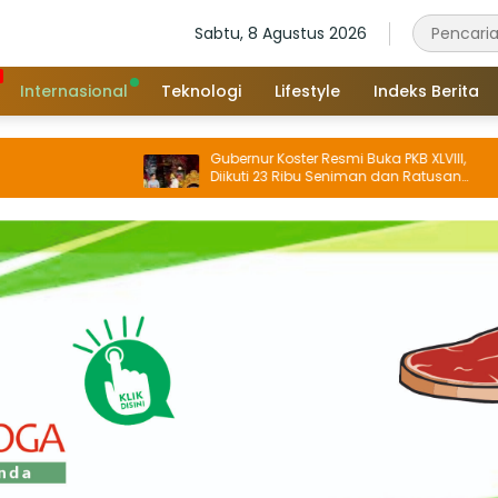
Sabtu, 8 Agustus 2026
Internasional
Teknologi
Lifestyle
Indeks Berita
Gubernur Koster Resmi Buka PKB XLVIII,
Diikuti 23 Ribu Seniman dan Ratusan
Sekaa, IKM/UMKM Digratiskan