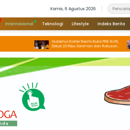
Kamis, 6 Agustus 2026
Internasional
Teknologi
Lifestyle
Indeks Berita
Gubernur Koster Resmi Buka PKB XLVIII,
B
Diikuti 23 Ribu Seniman dan Ratusan
T
Sekaa, IKM/UMKM Digratiskan
B