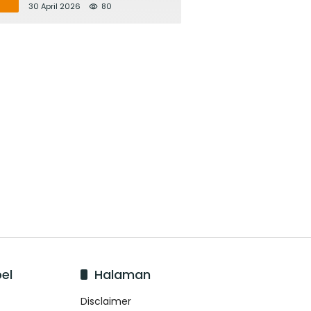
Bupati Adi Arnawa Evaluasi
30 April 2026
80
‘Mantap Nak Badung’
el
Halaman
Disclaimer