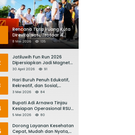
Rencana Tata Ruang Kuta
1
Direvitalisasi, Trotoar 4
Meter dan Integrasi
8 Mei 2026
135
Transportasi Listrik
Jatiluwih Fun Run 2026
2
Dipersiapkan Jadi Magnet
Pariwisata Internasional,
30 April 2026
91
Menuju Satu Abad
Pariwisata Bali
Hari Buruh Penuh Edukatif,
3
Rekreatif, dan Sosial,
Gubernur Koster: Matur
3 Mei 2026
84
Suksma, Keringat Pekerja
Mesin Ekonomi Bali
Bupati Adi Arnawa Tinjau
4
Kesiapan Operasional RSUD
Giri Asih, Harapkan Jadi RS
5 Mei 2026
80
Rujukan Terbaik
Dorong Layanan Kesehatan
5
Cepat, Mudah dan Nyata,