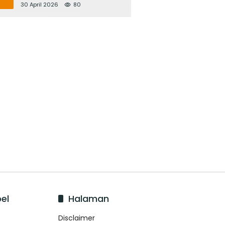
Bupati Adi Arnawa Evaluasi
30 April 2026
80
‘Mantap Nak Badung’
el
Halaman
Disclaimer