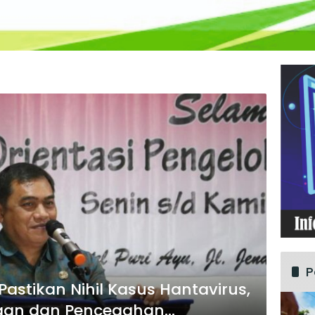
P
Pastikan Nihil Kasus Hantavirus,
aan dan Pencegahan