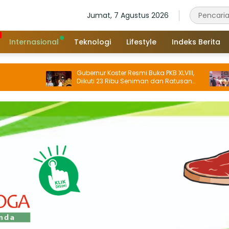
Jumat, 7 Agustus 2026
Internasional
Teknologi
Lifestyle
Indeks Berita
Gubernur Koster Resmi Buka PKB XLVIII,
Bupati
Diikuti 23 Ribu Seniman dan Ratusan
Tahun 
Sekaa, IKM/UMKM Digratiskan
Budaya