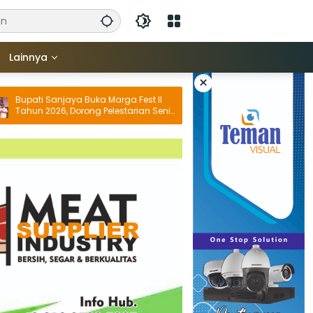
Lainnya
×
 Sanjaya Buka Marga Fest II
Hadiri Ngenteg Linggih di B
2026, Dorong Pelestarian Seni
Wagub Giri Prasta Tekanka
 dan Penguatan Potensi Lokal
Pentingnya Gotong Royon
Persatuan Krama