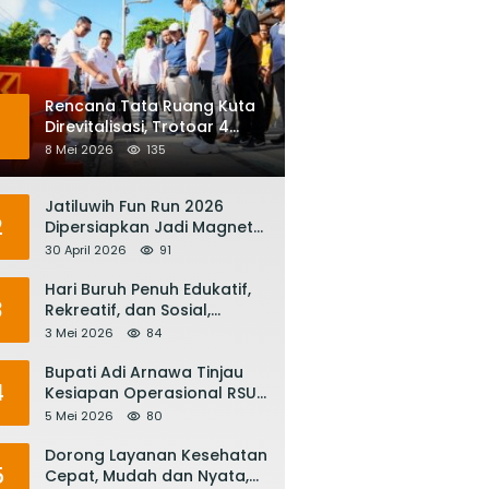
Rencana Tata Ruang Kuta
1
Direvitalisasi, Trotoar 4
Meter dan Integrasi
8 Mei 2026
135
Transportasi Listrik
Jatiluwih Fun Run 2026
2
Dipersiapkan Jadi Magnet
Pariwisata Internasional,
30 April 2026
91
Menuju Satu Abad
Pariwisata Bali
Hari Buruh Penuh Edukatif,
3
Rekreatif, dan Sosial,
Gubernur Koster: Matur
3 Mei 2026
84
Suksma, Keringat Pekerja
Mesin Ekonomi Bali
Bupati Adi Arnawa Tinjau
4
Kesiapan Operasional RSUD
Giri Asih, Harapkan Jadi RS
5 Mei 2026
80
Rujukan Terbaik
Dorong Layanan Kesehatan
5
Cepat, Mudah dan Nyata,