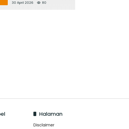
Bupati Adi Arnawa Evaluasi
30 April 2026
80
‘Mantap Nak Badung’
el
Halaman
Disclaimer