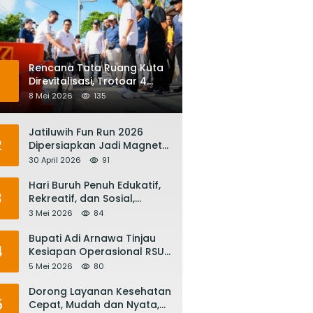
Rencana Tata Ruang Kuta
1
Direvitalisasi, Trotoar 4
Meter dan Integrasi
8 Mei 2026
135
Transportasi Listrik
Jatiluwih Fun Run 2026
2
Dipersiapkan Jadi Magnet
Pariwisata Internasional,
30 April 2026
91
Menuju Satu Abad
Pariwisata Bali
Hari Buruh Penuh Edukatif,
3
Rekreatif, dan Sosial,
Gubernur Koster: Matur
3 Mei 2026
84
Suksma, Keringat Pekerja
Mesin Ekonomi Bali
Bupati Adi Arnawa Tinjau
4
Kesiapan Operasional RSUD
Giri Asih, Harapkan Jadi RS
5 Mei 2026
80
Rujukan Terbaik
Dorong Layanan Kesehatan
5
Cepat, Mudah dan Nyata,