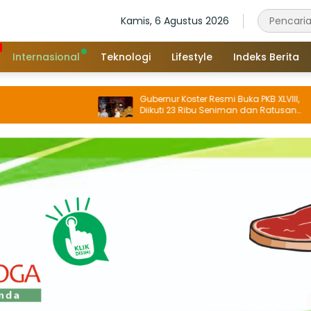
Kamis, 6 Agustus 2026
Internasional
Teknologi
Lifestyle
Indeks Berita
Gubernur Koster Resmi Buka PKB XLVIII,
Diikuti 23 Ribu Seniman dan Ratusan
Sekaa, IKM/UMKM Digratiskan