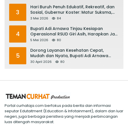
Hari Buruh Penuh Edukatif, Rekreatif, dan
3
Sosial, Gubernur Koster: Matur Suksma,
Keringat Pekerja Mesin Ekonomi Bali
3 Mei 2026
84
Bupati Adi Arnawa Tinjau Kesiapan
4
Operasional RSUD Giri Asih, Harapkan Jadi
RS Rujukan Terbaik
5 Mei 2026
80
Dorong Layanan Kesehatan Cepat,
5
Mudah dan Nyata, Bupati Adi Arnawa
Evaluasi ‘Mantap Nak Badung’
30 April 2026
80
Portal curhataja.com berfokus pada berita dan informasi
seputar Edutaitment (Education & Infotainment), dalam dan luar
negeri, juga berbagai peristiwa yang menjadi perbincangan
luas ditengah masyarakat.