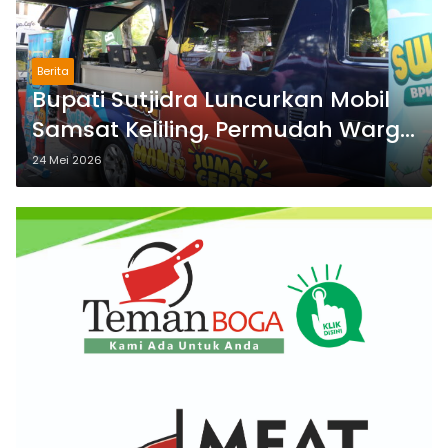
Berita
Bupati Sutjidra Luncurkan Mobil
Samsat Keliling, Permudah Warga
Buleleng Bayar Pajak Kendaraan
24 Mei 2026