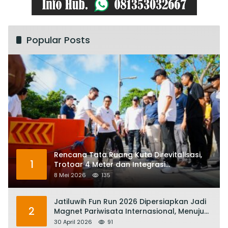
Popular Posts
Rencana Tata Ruang Kuta Direvitalisasi,
1
Trotoar 4 Meter dan Integrasi
Transportasi Listrik
8 Mei 2026
135
Jatiluwih Fun Run 2026 Dipersiapkan Jadi
2
Magnet Pariwisata Internasional, Menuju
Satu Abad Pariwisata Bali
30 April 2026
91