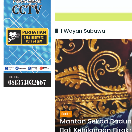
I Wayan Subawa
Berita
Mantan Sekda Badung
Bali Kehilangan Birokr