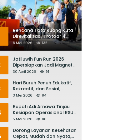
Rencana Tata Ruang Kuta
1
Direvitalisasi, Trotoar 4
Meter dan Integrasi
8 Mei 2026
135
Transportasi Listrik
Jatiluwih Fun Run 2026
2
Dipersiapkan Jadi Magnet
Pariwisata Internasional,
30 April 2026
91
Menuju Satu Abad
Pariwisata Bali
Hari Buruh Penuh Edukatif,
3
Rekreatif, dan Sosial,
Gubernur Koster: Matur
3 Mei 2026
84
Suksma, Keringat Pekerja
Mesin Ekonomi Bali
Bupati Adi Arnawa Tinjau
4
Kesiapan Operasional RSUD
Giri Asih, Harapkan Jadi RS
5 Mei 2026
80
Rujukan Terbaik
Dorong Layanan Kesehatan
5
Cepat, Mudah dan Nyata,