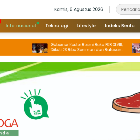
Kamis, 6 Agustus 2026
Internasional
Teknologi
Lifestyle
Indeks Berita
Gubernur Koster Resmi Buka PKB XLVIII,
Bupa
Diikuti 23 Ribu Seniman dan Ratusan
Tahu
Sekaa, IKM/UMKM Digratiskan
Buda