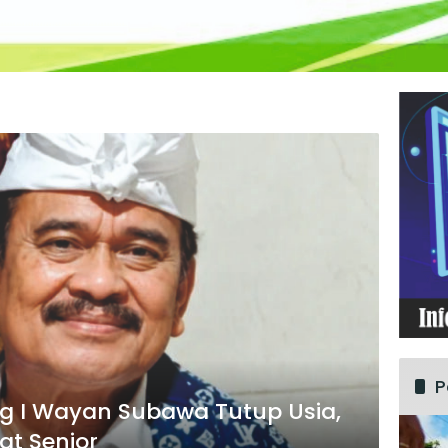
P
 I Wayan Subawa Tutup Usia,
at Senior