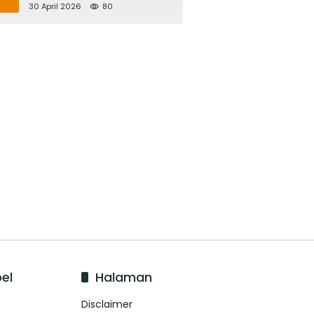
Bupati Adi Arnawa Evaluasi
30 April 2026
80
‘Mantap Nak Badung’
el
Halaman
Disclaimer