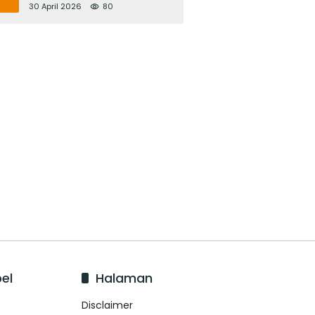
Bupati Adi Arnawa Evaluasi
30 April 2026
80
‘Mantap Nak Badung’
el
Halaman
Disclaimer