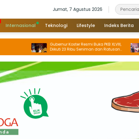
Jumat, 7 Agustus 2026
Internasional
Teknologi
Lifestyle
Indeks Berita
Gubernur Koster Resmi Buka PKB XLVIII,
Bupa
Diikuti 23 Ribu Seniman dan Ratusan
Tahu
Sekaa, IKM/UMKM Digratiskan
Buda