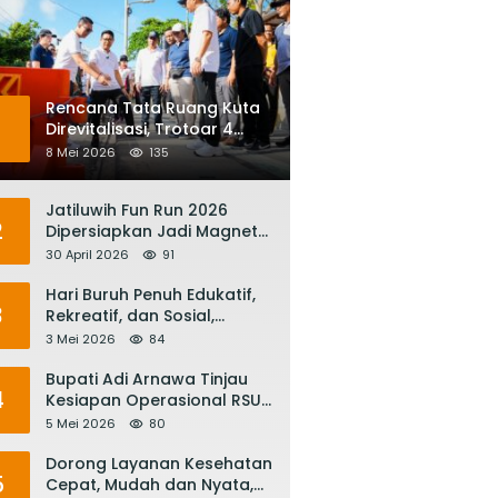
Rencana Tata Ruang Kuta
1
Direvitalisasi, Trotoar 4
Meter dan Integrasi
8 Mei 2026
135
Transportasi Listrik
Jatiluwih Fun Run 2026
2
Dipersiapkan Jadi Magnet
Pariwisata Internasional,
30 April 2026
91
Menuju Satu Abad
Pariwisata Bali
Hari Buruh Penuh Edukatif,
3
Rekreatif, dan Sosial,
Gubernur Koster: Matur
3 Mei 2026
84
Suksma, Keringat Pekerja
Mesin Ekonomi Bali
Bupati Adi Arnawa Tinjau
4
Kesiapan Operasional RSUD
Giri Asih, Harapkan Jadi RS
5 Mei 2026
80
Rujukan Terbaik
Dorong Layanan Kesehatan
5
Cepat, Mudah dan Nyata,