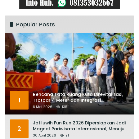
Popular Posts
Rencana Tata Ruang Kuta Direvitalisasi,
1
Trotoar 4 Meter dan Integrasi
Transportasi Listrik
8 Mei 2026
135
Jatiluwih Fun Run 2026 Dipersiapkan Jadi
2
Magnet Pariwisata Internasional, Menuju
Satu Abad Pariwisata Bali
30 April 2026
91