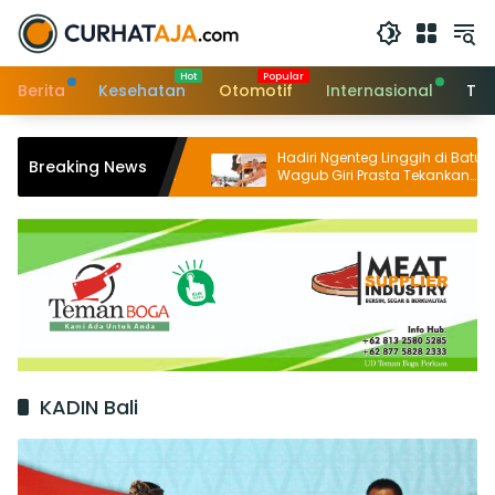
Langsung
ke
konten
Berita
Kesehatan
Otomotif
Internasional
Tek
a Marga Fest II
Hadiri Ngenteg Linggih di Batunya,
Breaking News
 Pelestarian Seni
Wagub Giri Prasta Tekankan
tan Potensi Lokal
Pentingnya Gotong Royong dan
Persatuan Krama
KADIN Bali