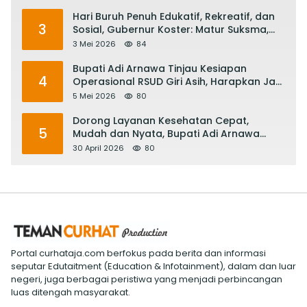
Hari Buruh Penuh Edukatif, Rekreatif, dan
3
Sosial, Gubernur Koster: Matur Suksma,
Keringat Pekerja Mesin Ekonomi Bali
3 Mei 2026
84
Bupati Adi Arnawa Tinjau Kesiapan
4
Operasional RSUD Giri Asih, Harapkan Jadi
RS Rujukan Terbaik
5 Mei 2026
80
Dorong Layanan Kesehatan Cepat,
5
Mudah dan Nyata, Bupati Adi Arnawa
Evaluasi ‘Mantap Nak Badung’
30 April 2026
80
Portal curhataja.com berfokus pada berita dan informasi
seputar Edutaitment (Education & Infotainment), dalam dan luar
negeri, juga berbagai peristiwa yang menjadi perbincangan
luas ditengah masyarakat.