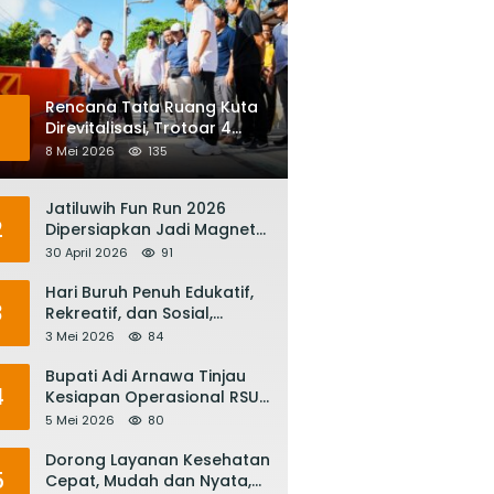
Rencana Tata Ruang Kuta
1
Direvitalisasi, Trotoar 4
Meter dan Integrasi
8 Mei 2026
135
Transportasi Listrik
Jatiluwih Fun Run 2026
2
Dipersiapkan Jadi Magnet
Pariwisata Internasional,
30 April 2026
91
Menuju Satu Abad
Pariwisata Bali
Hari Buruh Penuh Edukatif,
3
Rekreatif, dan Sosial,
Gubernur Koster: Matur
3 Mei 2026
84
Suksma, Keringat Pekerja
Mesin Ekonomi Bali
Bupati Adi Arnawa Tinjau
4
Kesiapan Operasional RSUD
Giri Asih, Harapkan Jadi RS
5 Mei 2026
80
Rujukan Terbaik
Dorong Layanan Kesehatan
5
Cepat, Mudah dan Nyata,