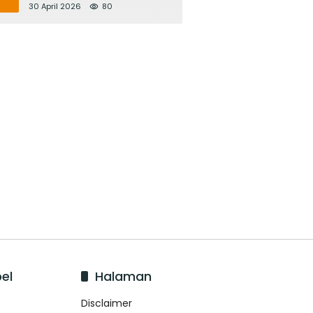
Bupati Adi Arnawa Evaluasi
30 April 2026
80
‘Mantap Nak Badung’
el
Halaman
Disclaimer