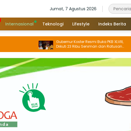
Jumat, 7 Agustus 2026
Internasional
Teknologi
Lifestyle
Indeks Berita
Gubernur Koster Resmi Buka PKB XLVIII,
Diikuti 23 Ribu Seniman dan Ratusan
Sekaa, IKM/UMKM Digratiskan