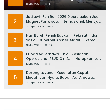
Transportasi Listrik
8 Mei 2026
135
Jatiluwih Fun Run 2026 Dipersiapkan Jadi
2
Magnet Pariwisata Internasional, Menuju
Satu Abad Pariwisata Bali
30 April 2026
91
Hari Buruh Penuh Edukatif, Rekreatif, dan
3
Sosial, Gubernur Koster: Matur Suksma,
Keringat Pekerja Mesin Ekonomi Bali
3 Mei 2026
84
Bupati Adi Arnawa Tinjau Kesiapan
4
Operasional RSUD Giri Asih, Harapkan Jadi
RS Rujukan Terbaik
5 Mei 2026
80
Dorong Layanan Kesehatan Cepat,
5
Mudah dan Nyata, Bupati Adi Arnawa
Evaluasi ‘Mantap Nak Badung’
30 April 2026
80