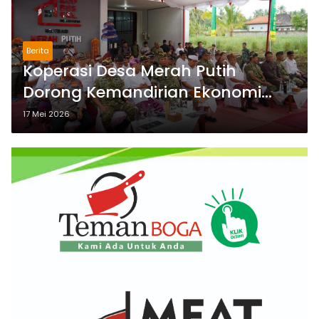
Berita
Koperasi Desa Merah Putih
Dorong Kemandirian Ekonomi
Kerakyatan Nasional dan Bali
17 Mei 2026