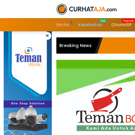
Langsung
ke
konten
Berita
Kesehatan
Otomotif
×
Breaking News