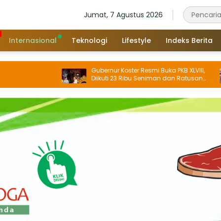
Jumat, 7 Agustus 2026
Internasional
Teknologi
Lifestyle
Indeks Berita
Gubernur Koster Resmi Buka PKB XLVIII,
Diikuti 23 Ribu Seniman dan Ratusan
Sekaa, IKM/UMKM Digratiskan