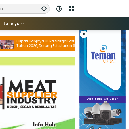
Lainnya
×
Bupati Sanjaya Buka Marga Fest II
Hadiri Ngenteg Linggi
Tahun 2026, Dorong Pelestarian Seni
Wagub Giri Prasta T
Budaya dan Penguatan Potensi Lokal
Pentingnya Gotong 
Persatuan Krama