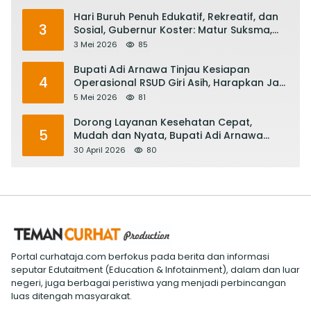
Hari Buruh Penuh Edukatif, Rekreatif, dan
3
Sosial, Gubernur Koster: Matur Suksma,
Keringat Pekerja Mesin Ekonomi Bali
3 Mei 2026
85
Bupati Adi Arnawa Tinjau Kesiapan
4
Operasional RSUD Giri Asih, Harapkan Jadi
RS Rujukan Terbaik
5 Mei 2026
81
Dorong Layanan Kesehatan Cepat,
5
Mudah dan Nyata, Bupati Adi Arnawa
Evaluasi ‘Mantap Nak Badung’
30 April 2026
80
Portal curhataja.com berfokus pada berita dan informasi
seputar Edutaitment (Education & Infotainment), dalam dan luar
negeri, juga berbagai peristiwa yang menjadi perbincangan
luas ditengah masyarakat.