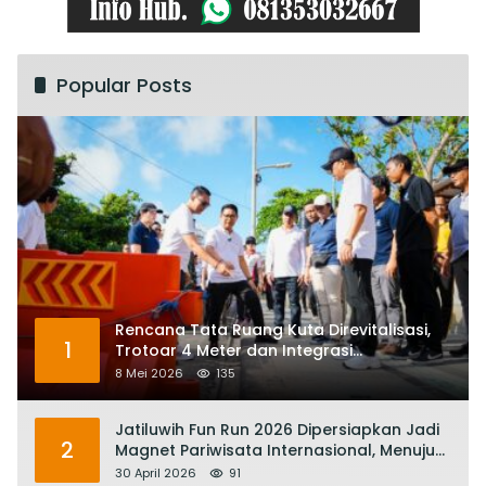
Popular Posts
Rencana Tata Ruang Kuta Direvitalisasi,
1
Trotoar 4 Meter dan Integrasi
Transportasi Listrik
8 Mei 2026
135
Jatiluwih Fun Run 2026 Dipersiapkan Jadi
2
Magnet Pariwisata Internasional, Menuju
Satu Abad Pariwisata Bali
30 April 2026
91