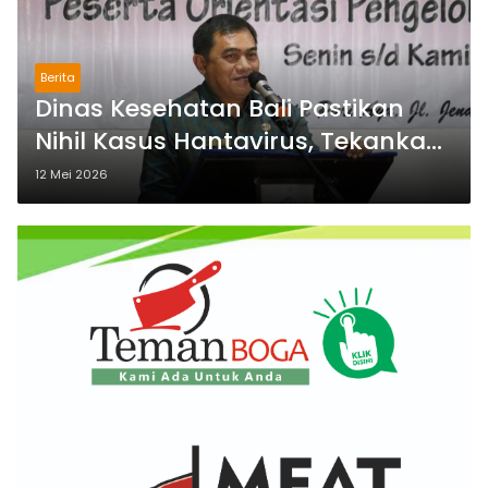
Berita
Dinas Kesehatan Bali Pastikan
Nihil Kasus Hantavirus, Tekankan
Kewaspadaan dan Pencegahan
12 Mei 2026
Lingkungan