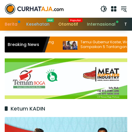
Langsung
ke
konten
Berita
Kesehatan
Otomotif
Internasional
Tek
I Bali 2026: Panggung
Temui Gubernur Koster, World Bank
Breaking News
Denpasar Tampil
Sampaikan 5 Tantangan Utama ag
Setelah Taklukan
Bali Berkelanjutan dan Tetap jadi
Primadona
Ketum KADIN