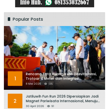
Popular Posts
Rencana Tata Ruang Kuta Direvitalisasi,
1
Trotoar 4 Meter dan Integrasi
Transportasi Listrik
8 Mei 2026
135
Jatiluwih Fun Run 2026 Dipersiapkan Jadi
2
Magnet Pariwisata Internasional, Menuju
Satu Abad Pariwisata Bali
30 April 2026
91