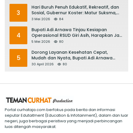
Hari Buruh Penuh Edukatif, Rekreatif, dan
3
Sosial, Gubernur Koster: Matur Suksma,
Keringat Pekerja Mesin Ekonomi Bali
3 Mei 2026
84
Bupati Adi Arnawa Tinjau Kesiapan
4
Operasional RSUD Giri Asih, Harapkan Jadi
RS Rujukan Terbaik
5 Mei 2026
80
Dorong Layanan Kesehatan Cepat,
5
Mudah dan Nyata, Bupati Adi Arnawa
Evaluasi ‘Mantap Nak Badung’
30 April 2026
80
Portal curhataja.com berfokus pada berita dan informasi
seputar Edutaitment (Education & Infotainment), dalam dan luar
negeri, juga berbagai peristiwa yang menjadi perbincangan
luas ditengah masyarakat.