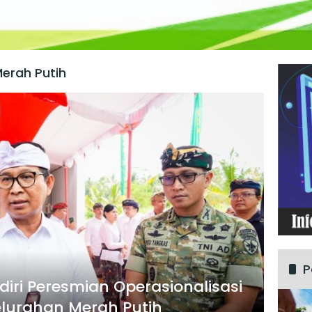
erah Putih
P
iri Peresmian Operasionalisasi
elurahan Merah Putih