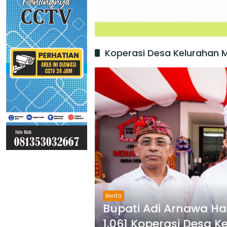
Koperasi Desa Kelurahan M
Berita
Bupati Adi Arnawa Had
1.061 Koperasi Desa K