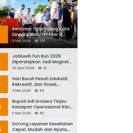
Rencana Tata Ruang Kuta
1
Direvitalisasi, Trotoar 4
Meter dan Integrasi
8 Mei 2026
135
Transportasi Listrik
Jatiluwih Fun Run 2026
2
Dipersiapkan Jadi Magnet
Pariwisata Internasional,
30 April 2026
91
Menuju Satu Abad
Pariwisata Bali
Hari Buruh Penuh Edukatif,
3
Rekreatif, dan Sosial,
Gubernur Koster: Matur
3 Mei 2026
84
Suksma, Keringat Pekerja
Mesin Ekonomi Bali
Bupati Adi Arnawa Tinjau
4
Kesiapan Operasional RSUD
Giri Asih, Harapkan Jadi RS
5 Mei 2026
80
Rujukan Terbaik
Dorong Layanan Kesehatan
5
Cepat, Mudah dan Nyata,