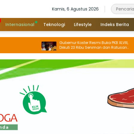
Kamis, 6 Agustus 2026
Internasional
Teknologi
Lifestyle
Indeks Berita
Gubernur Koster Resmi Buka PKB XLVIII,
Diikuti 23 Ribu Seniman dan Ratusan
Sekaa, IKM/UMKM Digratiskan