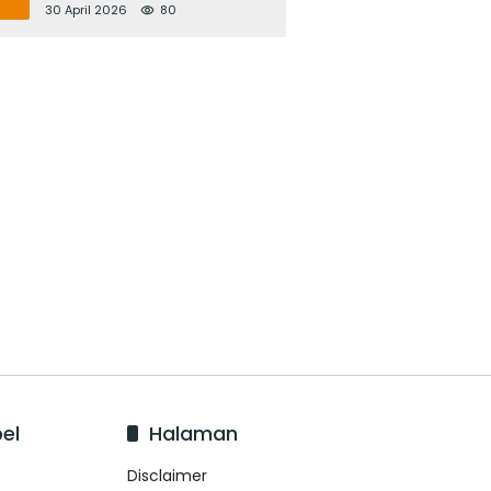
Bupati Adi Arnawa Evaluasi
30 April 2026
80
‘Mantap Nak Badung’
el
Halaman
Disclaimer