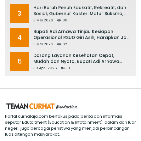
Hari Buruh Penuh Edukatif, Rekreatif, dan
3
Sosial, Gubernur Koster: Matur Suksma,
Keringat Pekerja Mesin Ekonomi Bali
3 Mei 2026
86
Bupati Adi Arnawa Tinjau Kesiapan
4
Operasional RSUD Giri Asih, Harapkan Jadi
RS Rujukan Terbaik
5 Mei 2026
82
Dorong Layanan Kesehatan Cepat,
5
Mudah dan Nyata, Bupati Adi Arnawa
Evaluasi ‘Mantap Nak Badung’
30 April 2026
81
Portal curhataja.com berfokus pada berita dan informasi
seputar Edutaitment (Education & Infotainment), dalam dan luar
negeri, juga berbagai peristiwa yang menjadi perbincangan
luas ditengah masyarakat.