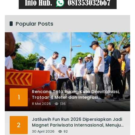
Popular Posts
Rencana Tata Ruang Kuta Direvitalisasi,
1
Trotoar 4 Meter dan Integrasi
Transportasi Listrik
8 Mei 2026
136
Jatiluwih Fun Run 2026 Dipersiapkan Jadi
2
Magnet Pariwisata Internasional, Menuju
Satu Abad Pariwisata Bali
30 April 2026
92