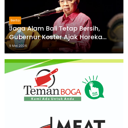
Berita
Jaga Alam Bali Tetap Bersih,
Gubernur Koster Ajak Horeka
Kelola Sampah Berbasis Sumber
9 Mei 2026