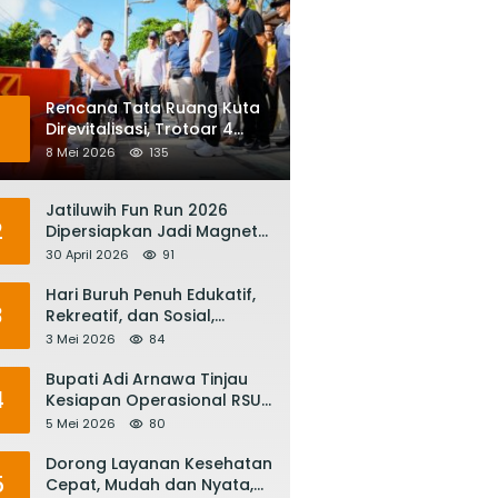
Rencana Tata Ruang Kuta
1
Direvitalisasi, Trotoar 4
Meter dan Integrasi
8 Mei 2026
135
Transportasi Listrik
Jatiluwih Fun Run 2026
2
Dipersiapkan Jadi Magnet
Pariwisata Internasional,
30 April 2026
91
Menuju Satu Abad
Pariwisata Bali
Hari Buruh Penuh Edukatif,
3
Rekreatif, dan Sosial,
Gubernur Koster: Matur
3 Mei 2026
84
Suksma, Keringat Pekerja
Mesin Ekonomi Bali
Bupati Adi Arnawa Tinjau
4
Kesiapan Operasional RSUD
Giri Asih, Harapkan Jadi RS
5 Mei 2026
80
Rujukan Terbaik
Dorong Layanan Kesehatan
5
Cepat, Mudah dan Nyata,