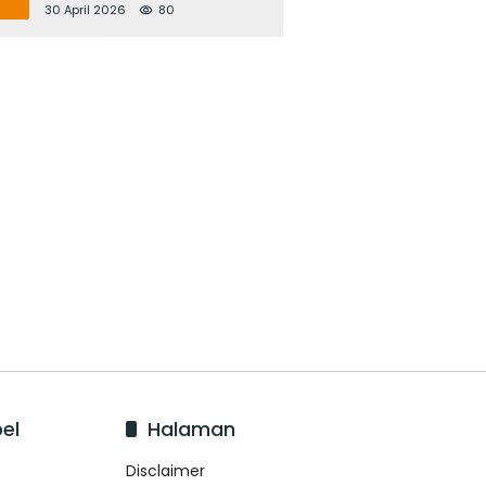
Bupati Adi Arnawa Evaluasi
30 April 2026
80
‘Mantap Nak Badung’
el
Halaman
Disclaimer