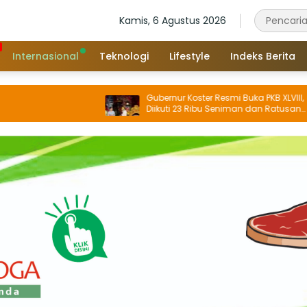
Kamis, 6 Agustus 2026
Internasional
Teknologi
Lifestyle
Indeks Berita
Gubernur Koster Resmi Buka PKB XLVIII,
Diikuti 23 Ribu Seniman dan Ratusan
Sekaa, IKM/UMKM Digratiskan