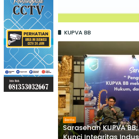
KUPVA BB
Berita
Sarasehan KUPVA BB; S
Kunci Integritas Indus