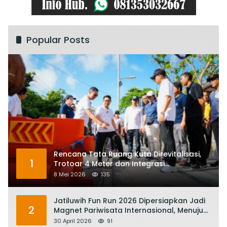
Popular Posts
Rencana Tata Ruang Kuta Direvitalisasi,
1
Trotoar 4 Meter dan Integrasi
Transportasi Listrik
8 Mei 2026
135
Jatiluwih Fun Run 2026 Dipersiapkan Jadi
2
Magnet Pariwisata Internasional, Menuju
Satu Abad Pariwisata Bali
30 April 2026
91