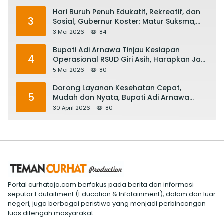
Hari Buruh Penuh Edukatif, Rekreatif, dan
3
Sosial, Gubernur Koster: Matur Suksma,
Keringat Pekerja Mesin Ekonomi Bali
3 Mei 2026
84
Bupati Adi Arnawa Tinjau Kesiapan
4
Operasional RSUD Giri Asih, Harapkan Jadi
RS Rujukan Terbaik
5 Mei 2026
80
Dorong Layanan Kesehatan Cepat,
5
Mudah dan Nyata, Bupati Adi Arnawa
Evaluasi ‘Mantap Nak Badung’
30 April 2026
80
Portal curhataja.com berfokus pada berita dan informasi
seputar Edutaitment (Education & Infotainment), dalam dan luar
negeri, juga berbagai peristiwa yang menjadi perbincangan
luas ditengah masyarakat.