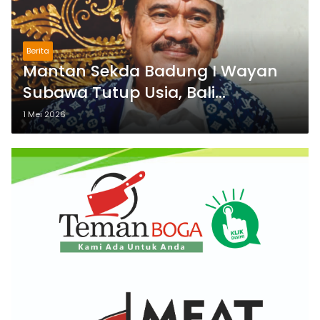
Berita
Mantan Sekda Badung I Wayan
Subawa Tutup Usia, Bali
Kehilangan Birokrat Senior
1 Mei 2026