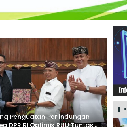
P
ong Penguatan Perlindungan
eg DPR RI Optimis RUU Tuntas