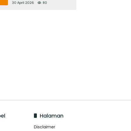
Bupati Adi Arnawa Evaluasi
30 April 2026
80
‘Mantap Nak Badung’
el
Halaman
Disclaimer