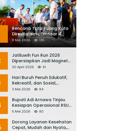
Rencana Tata Ruang Kuta
1
Direvitalisasi, Trotoar 4
Meter dan Integrasi
8 Mei 2026
135
Transportasi Listrik
Jatiluwih Fun Run 2026
2
Dipersiapkan Jadi Magnet
Pariwisata Internasional,
30 April 2026
91
Menuju Satu Abad
Pariwisata Bali
Hari Buruh Penuh Edukatif,
3
Rekreatif, dan Sosial,
Gubernur Koster: Matur
3 Mei 2026
84
Suksma, Keringat Pekerja
Mesin Ekonomi Bali
Bupati Adi Arnawa Tinjau
4
Kesiapan Operasional RSUD
Giri Asih, Harapkan Jadi RS
5 Mei 2026
80
Rujukan Terbaik
Dorong Layanan Kesehatan
5
Cepat, Mudah dan Nyata,