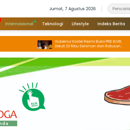
Jumat, 7 Agustus 2026
Internasional
Teknologi
Lifestyle
Indeks Berita
Gubernur Koster Resmi Buka PKB XLVIII,
Diikuti 23 Ribu Seniman dan Ratusan
Sekaa, IKM/UMKM Digratiskan