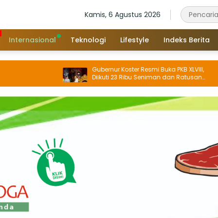
Kamis, 6 Agustus 2026
Internasional
Teknologi
Lifestyle
Indeks Berita
Gubernur Koster Resmi Buka PKB XLVIII,
Diikuti 23 Ribu Seniman dan Ratusan
Sekaa, IKM/UMKM Digratiskan