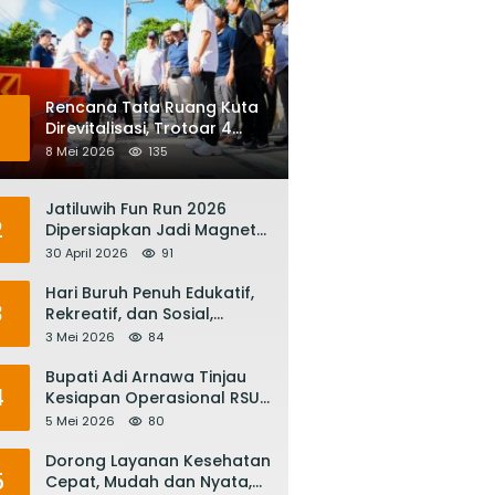
Rencana Tata Ruang Kuta
1
Direvitalisasi, Trotoar 4
Meter dan Integrasi
8 Mei 2026
135
Transportasi Listrik
Jatiluwih Fun Run 2026
2
Dipersiapkan Jadi Magnet
Pariwisata Internasional,
30 April 2026
91
Menuju Satu Abad
Pariwisata Bali
Hari Buruh Penuh Edukatif,
3
Rekreatif, dan Sosial,
Gubernur Koster: Matur
3 Mei 2026
84
Suksma, Keringat Pekerja
Mesin Ekonomi Bali
Bupati Adi Arnawa Tinjau
4
Kesiapan Operasional RSUD
Giri Asih, Harapkan Jadi RS
5 Mei 2026
80
Rujukan Terbaik
Dorong Layanan Kesehatan
5
Cepat, Mudah dan Nyata,