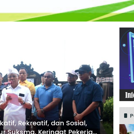
P
tif, Rekreatif, dan Sosial,
ur Suksma, Keringat Pekerja