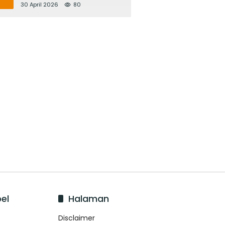
Bupati Adi Arnawa Evaluasi
30 April 2026
80
‘Mantap Nak Badung’
el
Halaman
Disclaimer