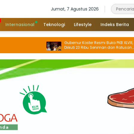
Jumat, 7 Agustus 2026
Internasional
Teknologi
Lifestyle
Indeks Berita
Gubernur Koster Resmi Buka PKB XLVIII,
Diikuti 23 Ribu Seniman dan Ratusan
Sekaa, IKM/UMKM Digratiskan