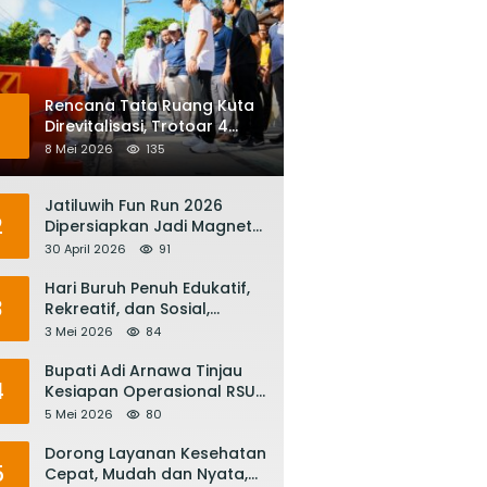
Rencana Tata Ruang Kuta
1
Direvitalisasi, Trotoar 4
Meter dan Integrasi
8 Mei 2026
135
Transportasi Listrik
Jatiluwih Fun Run 2026
2
Dipersiapkan Jadi Magnet
Pariwisata Internasional,
30 April 2026
91
Menuju Satu Abad
Pariwisata Bali
Hari Buruh Penuh Edukatif,
3
Rekreatif, dan Sosial,
Gubernur Koster: Matur
3 Mei 2026
84
Suksma, Keringat Pekerja
Mesin Ekonomi Bali
Bupati Adi Arnawa Tinjau
4
Kesiapan Operasional RSUD
Giri Asih, Harapkan Jadi RS
5 Mei 2026
80
Rujukan Terbaik
Dorong Layanan Kesehatan
5
Cepat, Mudah dan Nyata,