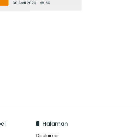
Bupati Adi Arnawa Evaluasi
30 April 2026
80
‘Mantap Nak Badung’
el
Halaman
Disclaimer