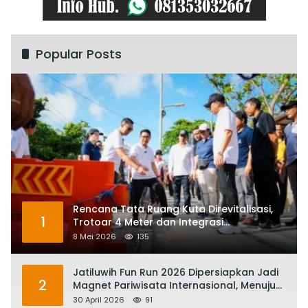
Popular Posts
Rencana Tata Ruang Kuta Direvitalisasi,
1
Trotoar 4 Meter dan Integrasi
Transportasi Listrik
8 Mei 2026
135
Jatiluwih Fun Run 2026 Dipersiapkan Jadi
2
Magnet Pariwisata Internasional, Menuju
Satu Abad Pariwisata Bali
30 April 2026
91