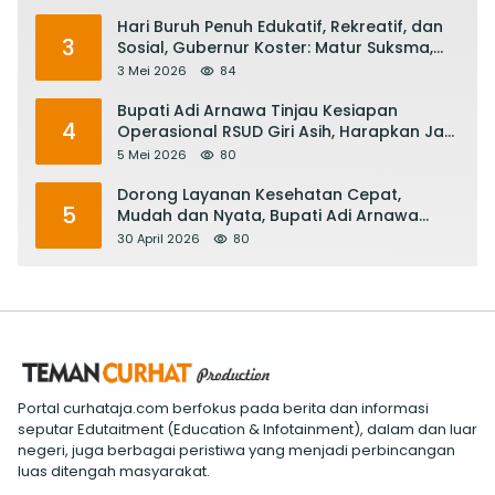
Hari Buruh Penuh Edukatif, Rekreatif, dan
3
Sosial, Gubernur Koster: Matur Suksma,
Keringat Pekerja Mesin Ekonomi Bali
3 Mei 2026
84
Bupati Adi Arnawa Tinjau Kesiapan
4
Operasional RSUD Giri Asih, Harapkan Jadi
RS Rujukan Terbaik
5 Mei 2026
80
Dorong Layanan Kesehatan Cepat,
5
Mudah dan Nyata, Bupati Adi Arnawa
Evaluasi ‘Mantap Nak Badung’
30 April 2026
80
Portal curhataja.com berfokus pada berita dan informasi
seputar Edutaitment (Education & Infotainment), dalam dan luar
negeri, juga berbagai peristiwa yang menjadi perbincangan
luas ditengah masyarakat.