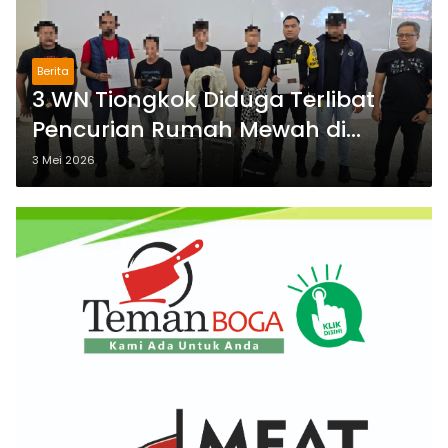
Berita
3 WN Tiongkok Diduga Terlibat
Pencurian Rumah Mewah di
Bogor Berhasil Diamankan
3 Mei 2026
Imigrasi Ngurah Rai, Bogor dan
Polresta