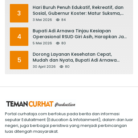
Hari Buruh Penuh Edukatif, Rekreatif, dan
3
Sosial, Gubernur Koster: Matur Suksma,
Keringat Pekerja Mesin Ekonomi Bali
3 Mei 2026
84
Bupati Adi Arnawa Tinjau Kesiapan
4
Operasional RSUD Giri Asih, Harapkan Jadi
RS Rujukan Terbaik
5 Mei 2026
80
Dorong Layanan Kesehatan Cepat,
5
Mudah dan Nyata, Bupati Adi Arnawa
Evaluasi ‘Mantap Nak Badung’
30 April 2026
80
Portal curhataja.com berfokus pada berita dan informasi
seputar Edutaitment (Education & Infotainment), dalam dan luar
negeri, juga berbagai peristiwa yang menjadi perbincangan
luas ditengah masyarakat.