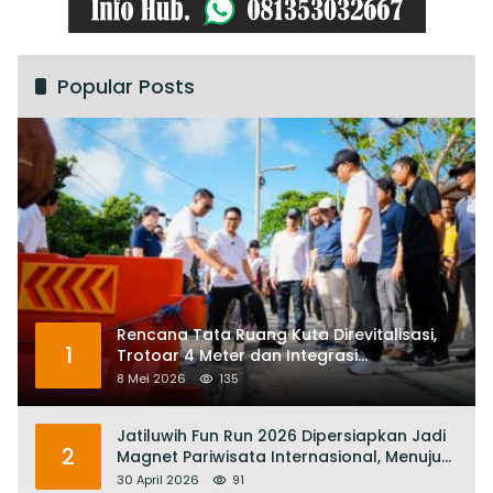
Popular Posts
Rencana Tata Ruang Kuta Direvitalisasi,
1
Trotoar 4 Meter dan Integrasi
Transportasi Listrik
8 Mei 2026
135
Jatiluwih Fun Run 2026 Dipersiapkan Jadi
2
Magnet Pariwisata Internasional, Menuju
Satu Abad Pariwisata Bali
30 April 2026
91